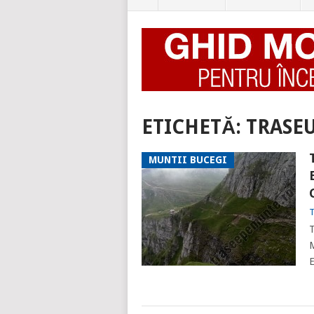
ETICHETĂ:
TRASE
MUNTII BUCEGI
T
T
M
E