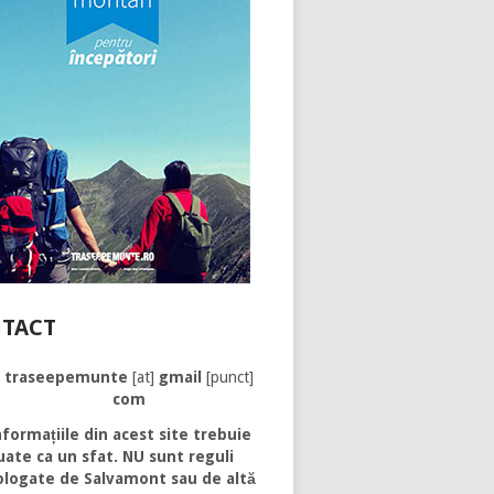
TACT
traseepemunte
[at]
gmail
[punct]
com
formațiile din acest site trebuie
uate ca un sfat. NU sunt reguli
logate de Salvamont sau de altă