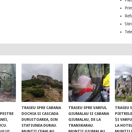
Piat
Prim
Ref
Stiri
Tel
TRASEU SPRE CABANA
TRASEU SPRE VARFUL
TRASEU 
UPESTRE
DOCHIA SI CASCADA
GIUMALAU SI CABANA
PIETREL
NEI,
DURUITOAREA, DIN
GIUMALAU, DE LA
ȘI VARFU
UCU.
STATIUNEA DURAU.
TRANSRARAU.
LA HOTE
AULUI
MUNTII CEAHLAU
MUNTII GIUMALAU
MUNTII 