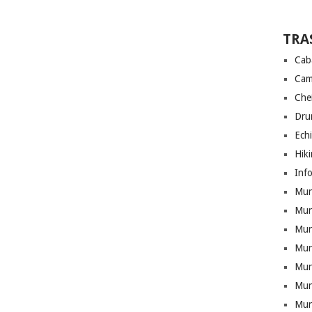
TRA
Cab
Cam
Che
Drum
Ech
Hik
Info
Munt
Mun
Munt
Mun
Mun
Mun
Mun