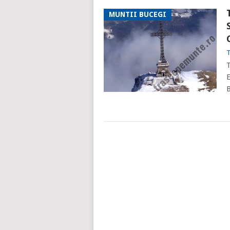
MUNTII BUCEGI
T
T
E
B