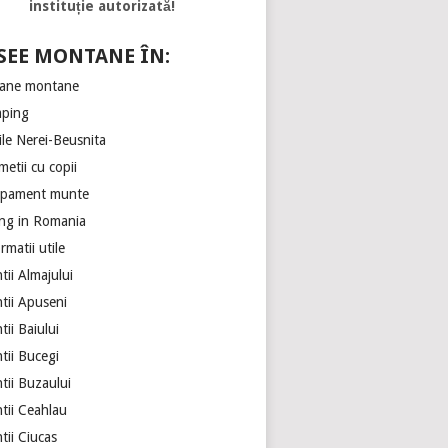
instituție autorizată!
SEE MONTANE ÎN:
ane montane
ping
ile Nerei-Beusnita
etii cu copii
ipament munte
ing in Romania
rmatii utile
ii Almajului
tii Apuseni
ii Baiului
tii Bucegi
tii Buzaului
tii Ceahlau
tii Ciucas