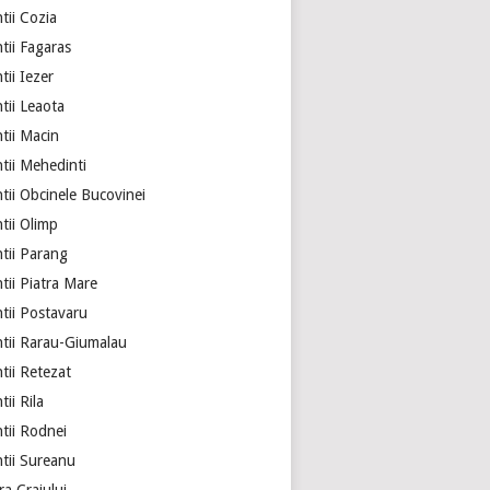
tii Cozia
tii Fagaras
ii Iezer
tii Leaota
tii Macin
tii Mehedinti
tii Obcinele Bucovinei
tii Olimp
tii Parang
tii Piatra Mare
tii Postavaru
tii Rarau-Giumalau
tii Retezat
ii Rila
tii Rodnei
tii Sureanu