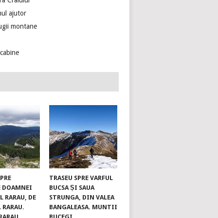
ra Craiului
ul ajutor
ugii montane
ecabine
SPRE
TRASEU SPRE VARFUL
E DOAMNEI
BUCSA ȘI SAUA
L RARAU, DE
STRUNGA, DIN VALEA
L RARAU.
BANGALEASA. MUNTII
RARAU
BUCEGI