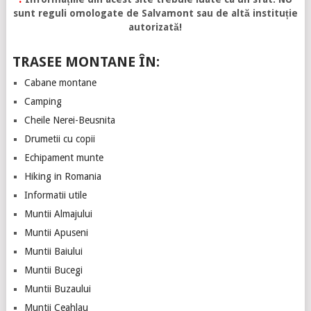
sunt reguli omologate de Salvamont sau de altă instituție
autorizată!
TRASEE MONTANE ÎN:
Cabane montane
Camping
Cheile Nerei-Beusnita
Drumetii cu copii
Echipament munte
Hiking in Romania
Informatii utile
Muntii Almajului
Muntii Apuseni
Muntii Baiului
Muntii Bucegi
Muntii Buzaului
Muntii Ceahlau