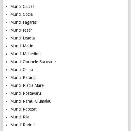
Muntii Ciucas
Muntii Cozia
Muntii Fagaras
Muntii Iezer
Muntii Leaota
Muntii Macin
Muntii Mehedinti
Muntii Obcinele Bucovinei
Muntii Olimp
Muntii Parang
Muntii Piatra Mare
Muntii Postavaru
Muntii Rarau-Giumalau
Muntii Retezat
Muntii Rila
Muntii Rodnei