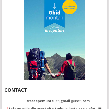
CONTACT
traseepemunte
[at]
gmail
[punct]
com
!
Informațiile din acest site trebuie luate ca un sfat. NU