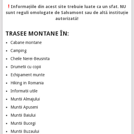
!
Informațiile din acest site trebuie luate ca un sfat. NU
sunt reguli omologate de Salvamont sau de altă instituție
autorizată!
TRASEE MONTANE ÎN:
Cabane montane
Camping
Cheile Nerei-Beusnita
Drumetii cu copii
Echipament munte
Hiking in Romania
Informatii utile
Muntii Almajului
Muntii Apuseni
Muntii Baiului
Muntii Bucegi
Muntii Buzaului