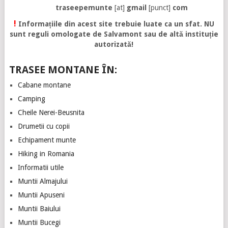
traseepemunte
[at]
gmail
[punct]
com
!
Informațiile din acest site trebuie luate ca un sfat. NU
sunt reguli omologate de Salvamont sau de altă instituție
autorizată!
TRASEE MONTANE ÎN:
Cabane montane
Camping
Cheile Nerei-Beusnita
Drumetii cu copii
Echipament munte
Hiking in Romania
Informatii utile
Muntii Almajului
Muntii Apuseni
Muntii Baiului
Muntii Bucegi