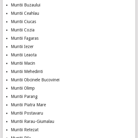
Muntii Buzaului
Muntii Ceahlau
Muntii Ciucas
Muntii Cozia
Muntii Fagaras
Muntii Iezer
Muntii Leaota
Muntii Macin
Muntii Mehedinti
Muntii Obcinele Bucovinei
Muntii Olimp
Muntii Parang
Muntii Piatra Mare
Muntii Postavaru
Muntii Rarau-Giumalau
Muntii Retezat