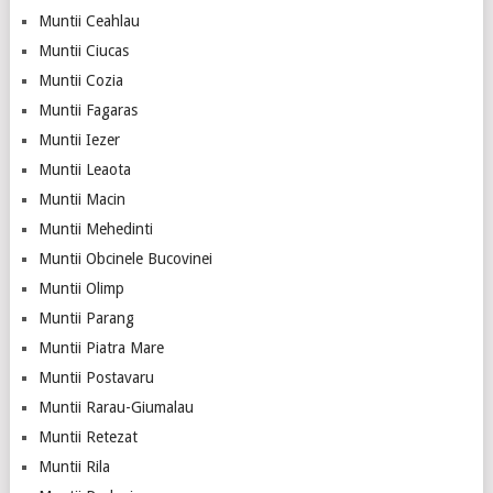
Muntii Ceahlau
Muntii Ciucas
Muntii Cozia
Muntii Fagaras
Muntii Iezer
Muntii Leaota
Muntii Macin
Muntii Mehedinti
Muntii Obcinele Bucovinei
Muntii Olimp
Muntii Parang
Muntii Piatra Mare
Muntii Postavaru
Muntii Rarau-Giumalau
Muntii Retezat
Muntii Rila