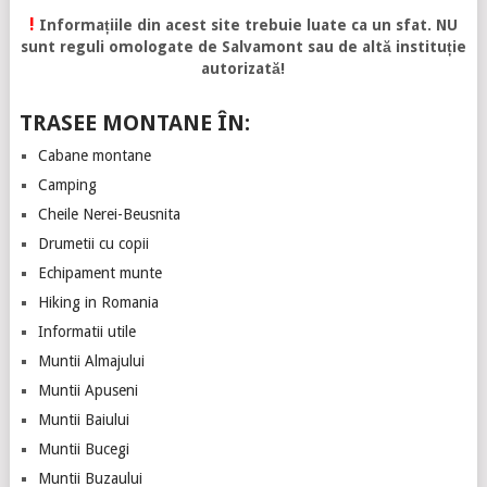
!
Informațiile din acest site trebuie luate ca un sfat. NU
sunt reguli omologate de Salvamont sau de altă instituție
autorizată!
TRASEE MONTANE ÎN:
Cabane montane
Camping
Cheile Nerei-Beusnita
Drumetii cu copii
Echipament munte
Hiking in Romania
Informatii utile
Muntii Almajului
Muntii Apuseni
Muntii Baiului
Muntii Bucegi
Muntii Buzaului