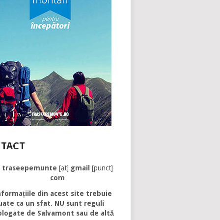
TACT
traseepemunte
[at]
gmail
[punct]
com
formațiile din acest site trebuie
uate ca un sfat. NU sunt reguli
logate de Salvamont sau de altă