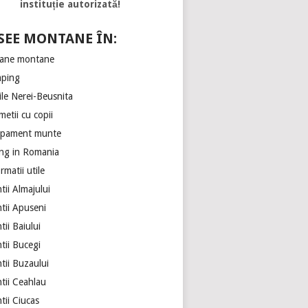
instituție autorizată!
SEE MONTANE ÎN:
ane montane
ping
ile Nerei-Beusnita
etii cu copii
ipament munte
ing in Romania
rmatii utile
ii Almajului
tii Apuseni
ii Baiului
tii Bucegi
tii Buzaului
tii Ceahlau
tii Ciucas