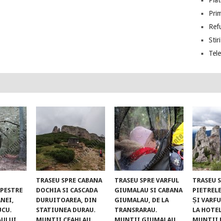
Piat
Prim
Ref
Stiri
Tel
TRASEU SPRE CABANA
TRASEU SPRE VARFUL
TRASEU 
UPESTRE
DOCHIA SI CASCADA
GIUMALAU SI CABANA
PIETREL
NEI,
DURUITOAREA, DIN
GIUMALAU, DE LA
ȘI VARFU
UCU.
STATIUNEA DURAU.
TRANSRARAU.
LA HOTE
AULUI
MUNTII CEAHLAU
MUNTII GIUMALAU
MUNTII 