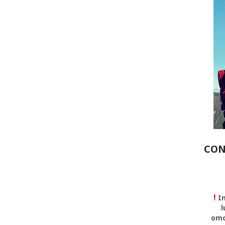
CON
!
In
l
omo