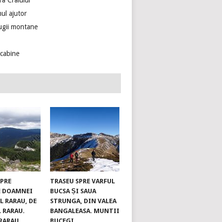
ra Craiului
ul ajutor
ugii montane
ecabine
SPRE
TRASEU SPRE VARFUL
E DOAMNEI
BUCSA ȘI SAUA
L RARAU, DE
STRUNGA, DIN VALEA
L RARAU.
BANGALEASA. MUNTII
RARAU
BUCEGI