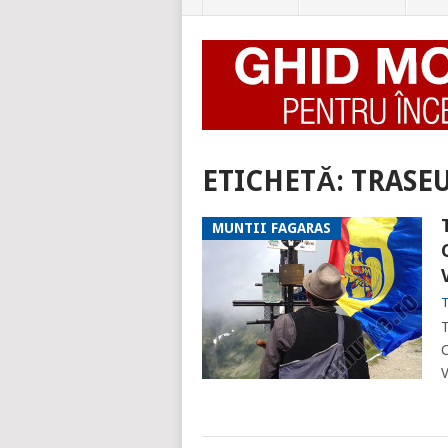
ETICHETĂ:
TRASE
MUNTII FAGARAS
T
T
C
V