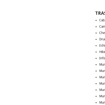
TRA
Cab
Cam
Che
Drum
Ech
Hik
Info
Munt
Mun
Munt
Mun
Mun
Mun
Mun