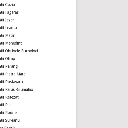
tii Cozia
tii Fagaras
ii Iezer
tii Leaota
tii Macin
tii Mehedinti
tii Obcinele Bucovinei
tii Olimp
tii Parang
tii Piatra Mare
tii Postavaru
tii Rarau-Giumalau
tii Retezat
ii Rila
tii Rodnei
tii Sureanu