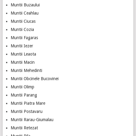
Muntii Buzaului
Muntii Ceahlau
Muntii Ciucas
Muntii Cozia
Muntii Fagaras
Muntii Iezer
Muntii Leaota
Muntii Macin
Muntii Mehedinti
Muntii Obcinele Bucovinei
Muntii Olimp
Muntii Parang
Muntii Piatra Mare
Muntii Postavaru
Muntii Rarau-Giumalau
Muntii Retezat