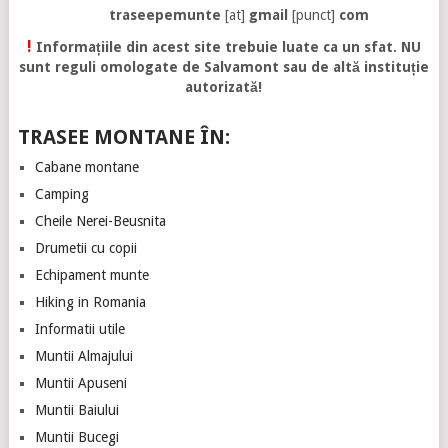
traseepemunte
[at]
gmail
[punct]
com
!
Informațiile din acest site trebuie luate ca un sfat. NU
sunt reguli omologate de Salvamont sau de altă instituție
autorizată!
TRASEE MONTANE ÎN:
Cabane montane
Camping
Cheile Nerei-Beusnita
Drumetii cu copii
Echipament munte
Hiking in Romania
Informatii utile
Muntii Almajului
Muntii Apuseni
Muntii Baiului
Muntii Bucegi