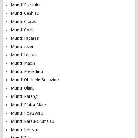
Muntii Buzaului
Muntii Ceahlau
Muntii Ciucas
Muntii Cozia
Muntii Fagaras
Muntii Iezer
Muntii Leaota
Muntii Macin
Muntii Mehedinti
Muntii Obcinele Bucovinei
Muntii Olimp
Muntii Parang
Muntii Piatra Mare
Muntii Postavaru
Muntii Rarau-Giumalau
Muntii Retezat