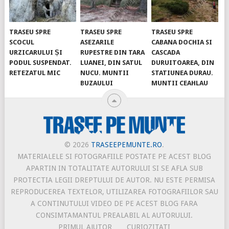
TRASEU SPRE
TRASEU SPRE
TRASEU SPRE
SCOCUL
ASEZARILE
CABANA DOCHIA SI
URZICARULUI ȘI
RUPESTRE DIN TARA
CASCADA
PODUL SUSPENDAT.
LUANEI, DIN SATUL
DURUITOAREA, DIN
RETEZATUL MIC
NUCU. MUNTII
STATIUNEA DURAU.
BUZAULUI
MUNTII CEAHLAU
© 2026
TRASEEPEMUNTE.RO
.
MATERIALELE SI FOTOGRAFIILE POSTATE PE ACEST BLOG
APARTIN IN TOTALITATE AUTORULUI SI SE AFLA SUB
PROTECTIA LEGII DREPTULUI DE AUTOR. NU ESTE PERMISA
REPRODUCEREA TEXTELOR, UTILIZAREA FOTOGRAFIILOR SAU
A CONTINUTULUI VIDEO DE PE ACEST BLOG FARA
CONSIMTAMANTUL PREALABIL AL AUTORULUI.
PRIMUL AJUTOR
CURIOZITATI