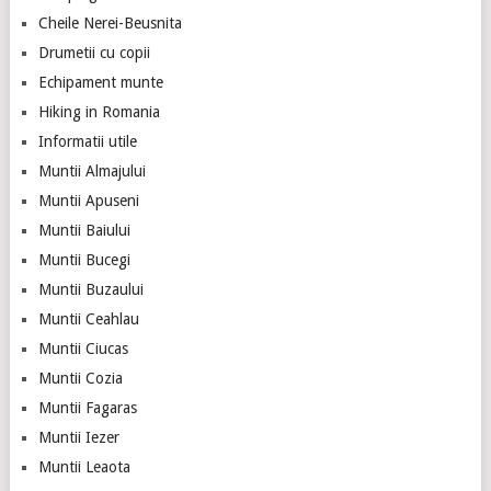
Cheile Nerei-Beusnita
Drumetii cu copii
Echipament munte
Hiking in Romania
Informatii utile
Muntii Almajului
Muntii Apuseni
Muntii Baiului
Muntii Bucegi
Muntii Buzaului
Muntii Ceahlau
Muntii Ciucas
Muntii Cozia
Muntii Fagaras
Muntii Iezer
Muntii Leaota