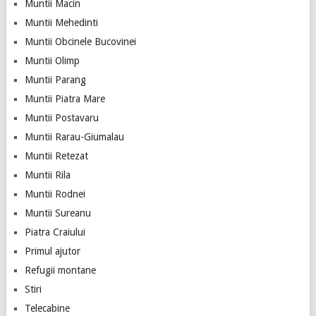
Muntii Macin
Muntii Mehedinti
Muntii Obcinele Bucovinei
Muntii Olimp
Muntii Parang
Muntii Piatra Mare
Muntii Postavaru
Muntii Rarau-Giumalau
Muntii Retezat
Muntii Rila
Muntii Rodnei
Muntii Sureanu
Piatra Craiului
Primul ajutor
Refugii montane
Stiri
Telecabine