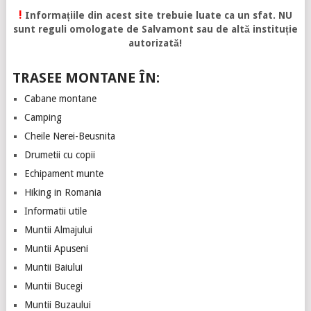
!
Informațiile din acest site trebuie luate ca un sfat. NU
sunt reguli omologate de Salvamont sau de altă instituție
autorizată!
TRASEE MONTANE ÎN:
Cabane montane
Camping
Cheile Nerei-Beusnita
Drumetii cu copii
Echipament munte
Hiking in Romania
Informatii utile
Muntii Almajului
Muntii Apuseni
Muntii Baiului
Muntii Bucegi
Muntii Buzaului