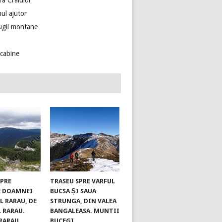
ra Craiului
ul ajutor
ugii montane
ecabine
SPRE
TRASEU SPRE VARFUL
E DOAMNEI
BUCSA ȘI SAUA
L RARAU, DE
STRUNGA, DIN VALEA
L RARAU.
BANGALEASA. MUNTII
RARAU
BUCEGI