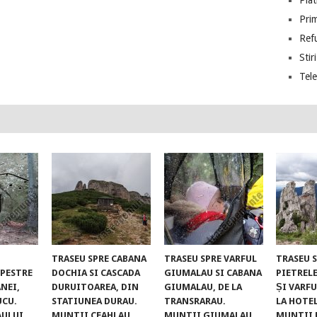
Piat
Prim
Ref
Stiri
Tel
TRASEU SPRE CABANA
TRASEU SPRE VARFUL
TRASEU 
UPESTRE
DOCHIA SI CASCADA
GIUMALAU SI CABANA
PIETREL
NEI,
DURUITOAREA, DIN
GIUMALAU, DE LA
ȘI VARFU
UCU.
STATIUNEA DURAU.
TRANSRARAU.
LA HOTE
AULUI
MUNTII CEAHLAU
MUNTII GIUMALAU
MUNTII 