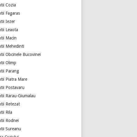
tii Cozia
tii Fagaras
ii Iezer
tii Leaota
tii Macin
tii Mehedinti
tii Obcinele Bucovinei
tii Olimp
tii Parang
tii Piatra Mare
tii Postavaru
tii Rarau-Giumalau
tii Retezat
ii Rila
tii Rodnei
tii Sureanu