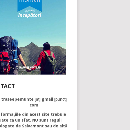
TACT
traseepemunte
[at]
gmail
[punct]
com
formațiile din acest site trebuie
uate ca un sfat. NU sunt reguli
logate de Salvamont sau de altă