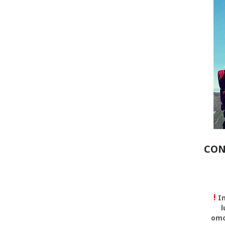
CON
!
In
l
omo