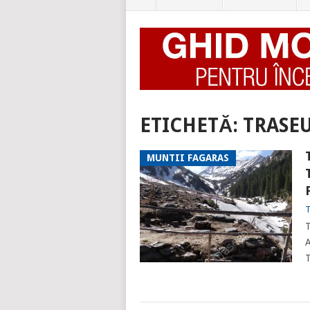
ETICHETĂ:
TRASEU
MUNTII FAGARAS
T
T
A
T