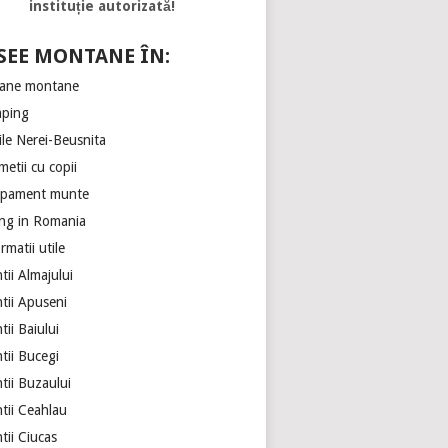
instituție autorizată!
SEE MONTANE ÎN:
ane montane
ping
ile Nerei-Beusnita
etii cu copii
ipament munte
ing in Romania
rmatii utile
ii Almajului
tii Apuseni
ii Baiului
tii Bucegi
tii Buzaului
tii Ceahlau
tii Ciucas