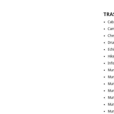
TRA
Cab
Cam
Che
Drum
Ech
Hik
Info
Munt
Mun
Munt
Mun
Mun
Mun
Mun