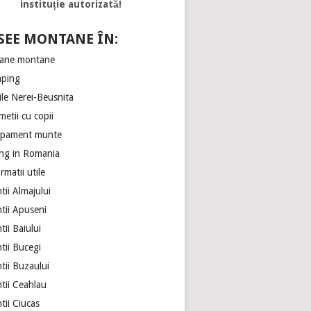
instituție autorizată!
SEE MONTANE ÎN:
ane montane
ping
ile Nerei-Beusnita
etii cu copii
ipament munte
ing in Romania
rmatii utile
ii Almajului
tii Apuseni
ii Baiului
tii Bucegi
tii Buzaului
tii Ceahlau
tii Ciucas