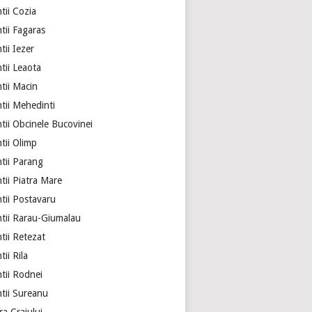
tii Cozia
tii Fagaras
ii Iezer
tii Leaota
tii Macin
tii Mehedinti
tii Obcinele Bucovinei
tii Olimp
tii Parang
tii Piatra Mare
tii Postavaru
tii Rarau-Giumalau
tii Retezat
ii Rila
tii Rodnei
tii Sureanu