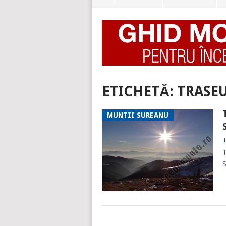
ETICHETĂ:
TRASE
MUNTII SUREANU
T
T
S