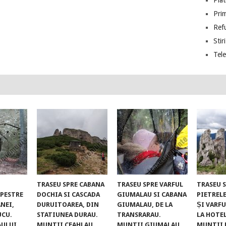
Piat
Prim
Ref
Stiri
Tel
TRASEU SPRE CABANA
TRASEU SPRE VARFUL
TRASEU 
UPESTRE
DOCHIA SI CASCADA
GIUMALAU SI CABANA
PIETREL
NEI,
DURUITOAREA, DIN
GIUMALAU, DE LA
ȘI VARFU
UCU.
STATIUNEA DURAU.
TRANSRARAU.
LA HOTE
AULUI
MUNTII CEAHLAU
MUNTII GIUMALAU
MUNTII 