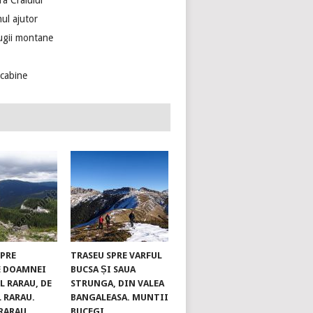
ra Craiului
ul ajutor
ugii montane
ecabine
SPRE
TRASEU SPRE VARFUL
E DOAMNEI
BUCSA ȘI SAUA
L RARAU, DE
STRUNGA, DIN VALEA
L RARAU.
BANGALEASA. MUNTII
RARAU
BUCEGI