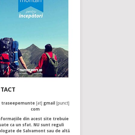
TACT
traseepemunte
[at]
gmail
[punct]
com
formațiile din acest site trebuie
uate ca un sfat. NU sunt reguli
logate de Salvamont sau de altă