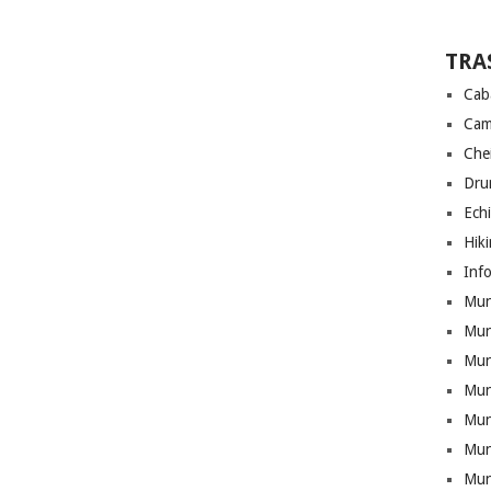
TRA
Cab
Cam
Che
Drum
Ech
Hik
Info
Munt
Mun
Munt
Mun
Mun
Mun
Mun