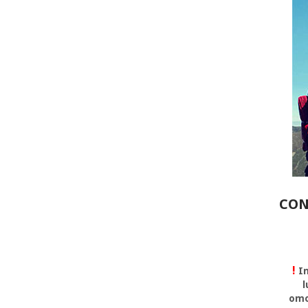
CON
!
In
l
omo