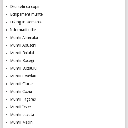
Drumetii cu copii
Echipament munte
Hiking in Romania
Informatii utile
Muntii Almajului
Muntii Apuseni
Muntii Baiului
Muntii Bucegi
Muntii Buzaului
Muntii Ceahlau
Muntii Ciucas
Muntii Cozia
Muntii Fagaras
Muntii Iezer
Muntii Leaota
Muntii Macin