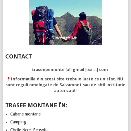
CONTACT
traseepemunte
[at]
gmail
[punct]
com
!
Informațiile din acest site trebuie luate ca un sfat. NU
sunt reguli omologate de Salvamont sau de altă instituție
autorizată!
TRASEE MONTANE ÎN:
Cabane montane
Camping
Cheile Nerei-Beusnita