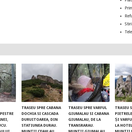
Piat
Prim
Ref
Stiri
Tel
TRASEU SPRE CABANA
TRASEU SPRE VARFUL
TRASEU 
UPESTRE
DOCHIA SI CASCADA
GIUMALAU SI CABANA
PIETREL
NEI,
DURUITOAREA, DIN
GIUMALAU, DE LA
ȘI VARFU
UCU.
STATIUNEA DURAU.
TRANSRARAU.
LA HOTE
AULUI
MUNTII CEAHLAU
MUNTII GIUMALAU
MUNTII 