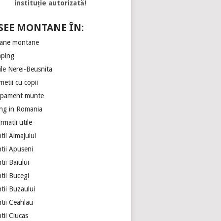
instituție autorizată!
SEE MONTANE ÎN:
ane montane
ping
ile Nerei-Beusnita
etii cu copii
ipament munte
ing in Romania
rmatii utile
ii Almajului
tii Apuseni
ii Baiului
tii Bucegi
tii Buzaului
tii Ceahlau
tii Ciucas