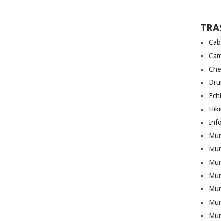
TRA
Cab
Cam
Che
Drum
Ech
Hik
Info
Munt
Mun
Munt
Mun
Mun
Mun
Mun