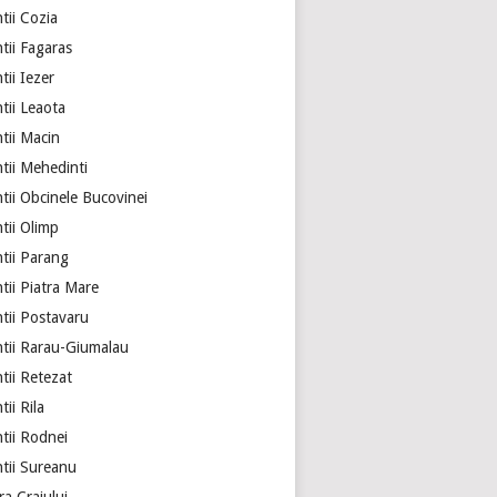
tii Cozia
tii Fagaras
ii Iezer
tii Leaota
tii Macin
tii Mehedinti
tii Obcinele Bucovinei
tii Olimp
tii Parang
tii Piatra Mare
tii Postavaru
tii Rarau-Giumalau
tii Retezat
ii Rila
tii Rodnei
tii Sureanu