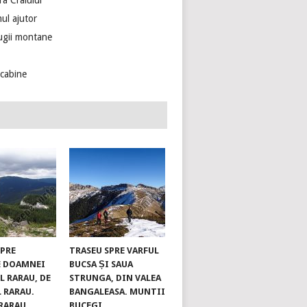
ra Craiului
ul ajutor
ugii montane
ecabine
SPRE
TRASEU SPRE VARFUL
E DOAMNEI
BUCSA ȘI SAUA
L RARAU, DE
STRUNGA, DIN VALEA
L RARAU.
BANGALEASA. MUNTII
RARAU
BUCEGI