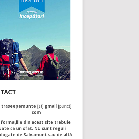
TACT
traseepemunte
[at]
gmail
[punct]
com
formațiile din acest site trebuie
uate ca un sfat. NU sunt reguli
logate de Salvamont sau de altă