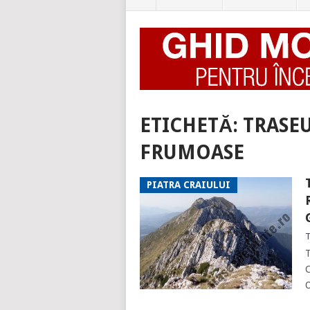
ETICHETĂ:
TRASEU
FRUMOASE
PIATRA CRAIULUI
T
T
C
O