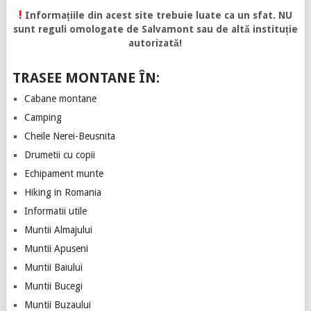
!
Informațiile din acest site trebuie luate ca un sfat. NU
sunt reguli omologate de Salvamont sau de altă instituție
autorizată!
TRASEE MONTANE ÎN:
Cabane montane
Camping
Cheile Nerei-Beusnita
Drumetii cu copii
Echipament munte
Hiking in Romania
Informatii utile
Muntii Almajului
Muntii Apuseni
Muntii Baiului
Muntii Bucegi
Muntii Buzaului