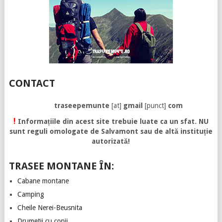
CONTACT
traseepemunte
[at]
gmail
[punct]
com
!
Informațiile din acest site trebuie luate ca un sfat. NU
sunt reguli omologate de Salvamont sau de altă instituție
autorizată!
TRASEE MONTANE ÎN:
Cabane montane
Camping
Cheile Nerei-Beusnita
Drumetii cu copii