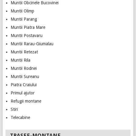
Muntii Obcinele Bucovinei
Muntii Olimp
Muntii Parang
Muntii Piatra Mare
Muntii Postavaru
Muntii Rarau-Giumalau
Muntii Retezat
Muntii Rila
Muntii Rodnei
Muntii Sureanu
Piatra Craiului
Primul ajutor
Refugii montane
Stiri
Telecabine
TRASEE-MONTANE