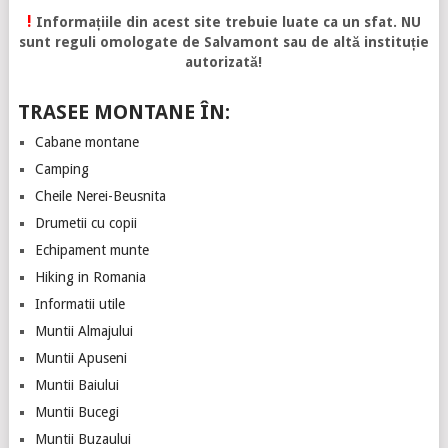
!
Informațiile din acest site trebuie luate ca un sfat. NU
sunt reguli omologate de Salvamont sau de altă instituție
autorizată!
TRASEE MONTANE ÎN:
Cabane montane
Camping
Cheile Nerei-Beusnita
Drumetii cu copii
Echipament munte
Hiking in Romania
Informatii utile
Muntii Almajului
Muntii Apuseni
Muntii Baiului
Muntii Bucegi
Muntii Buzaului