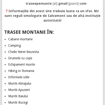
traseepemunte
[at]
gmail
[punct]
com
!
Informațiile din acest site trebuie luate ca un sfat. NU
sunt reguli omologate de Salvamont sau de altă instituție
autorizată!
TRASEE MONTANE ÎN:
Cabane montane
Camping
Cheile Nerei-Beusnita
Drumetii cu copii
Echipament munte
Hiking in Romania
Informatii utile
Muntii Almajului
Muntii Apuseni
Muntii Baiului
Muntii Bucegi