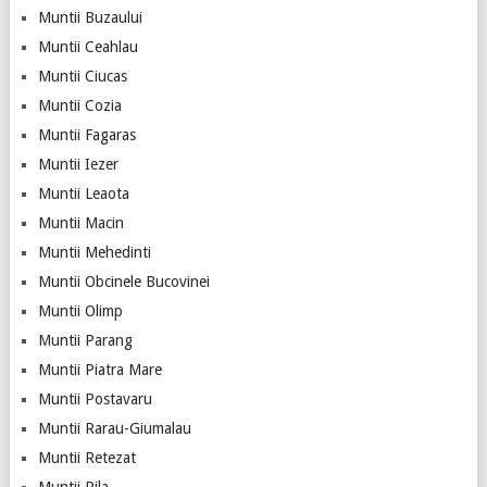
Muntii Buzaului
Muntii Ceahlau
Muntii Ciucas
Muntii Cozia
Muntii Fagaras
Muntii Iezer
Muntii Leaota
Muntii Macin
Muntii Mehedinti
Muntii Obcinele Bucovinei
Muntii Olimp
Muntii Parang
Muntii Piatra Mare
Muntii Postavaru
Muntii Rarau-Giumalau
Muntii Retezat