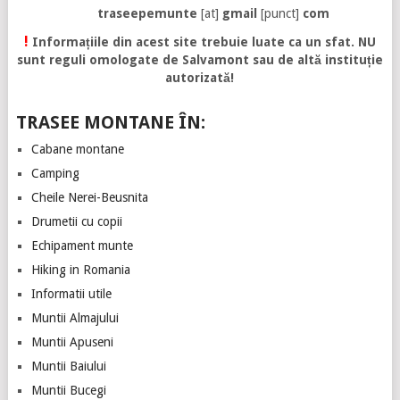
traseepemunte
[at]
gmail
[punct]
com
!
Informațiile din acest site trebuie luate ca un sfat. NU
sunt reguli omologate de Salvamont sau de altă instituție
autorizată!
TRASEE MONTANE ÎN:
Cabane montane
Camping
Cheile Nerei-Beusnita
Drumetii cu copii
Echipament munte
Hiking in Romania
Informatii utile
Muntii Almajului
Muntii Apuseni
Muntii Baiului
Muntii Bucegi