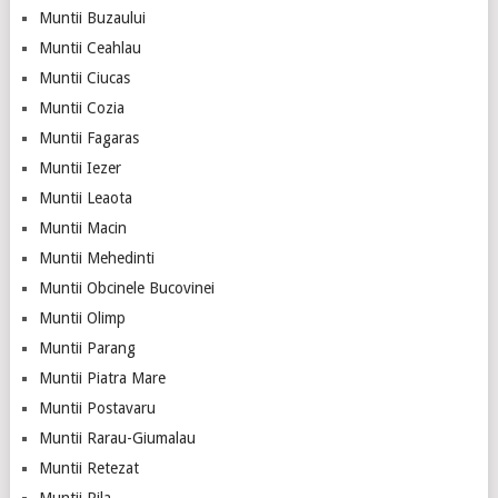
Muntii Buzaului
Muntii Ceahlau
Muntii Ciucas
Muntii Cozia
Muntii Fagaras
Muntii Iezer
Muntii Leaota
Muntii Macin
Muntii Mehedinti
Muntii Obcinele Bucovinei
Muntii Olimp
Muntii Parang
Muntii Piatra Mare
Muntii Postavaru
Muntii Rarau-Giumalau
Muntii Retezat