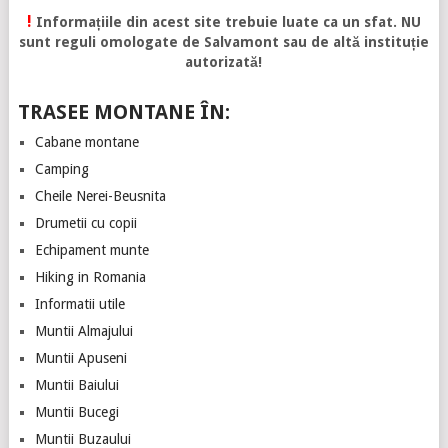
!
Informațiile din acest site trebuie luate ca un sfat. NU
sunt reguli omologate de Salvamont sau de altă instituție
autorizată!
TRASEE MONTANE ÎN:
Cabane montane
Camping
Cheile Nerei-Beusnita
Drumetii cu copii
Echipament munte
Hiking in Romania
Informatii utile
Muntii Almajului
Muntii Apuseni
Muntii Baiului
Muntii Bucegi
Muntii Buzaului