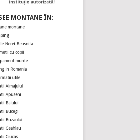
instituție autorizată!
SEE MONTANE ÎN:
ane montane
ping
ile Nerei-Beusnita
etii cu copii
ipament munte
ing in Romania
rmatii utile
ii Almajului
tii Apuseni
ii Baiului
tii Bucegi
tii Buzaului
tii Ceahlau
tii Ciucas