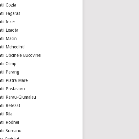
tii Cozia
tii Fagaras
ii Iezer
tii Leaota
tii Macin
tii Mehedinti
tii Obcinele Bucovinei
tii Olimp
tii Parang
tii Piatra Mare
tii Postavaru
tii Rarau-Giumalau
tii Retezat
ii Rila
tii Rodnei
tii Sureanu