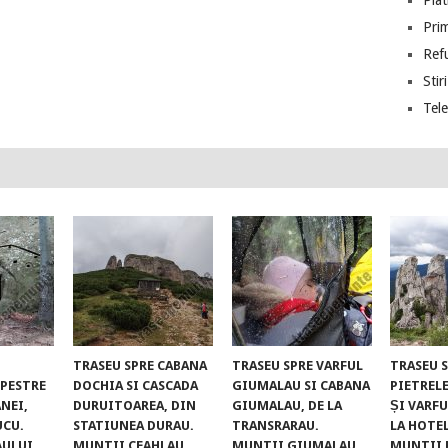
Piat
Prim
Ref
Stiri
Tel
TRASEU SPRE CABANA
TRASEU SPRE VARFUL
TRASEU 
UPESTRE
DOCHIA SI CASCADA
GIUMALAU SI CABANA
PIETREL
NEI,
DURUITOAREA, DIN
GIUMALAU, DE LA
ȘI VARFU
UCU.
STATIUNEA DURAU.
TRANSRARAU.
LA HOTE
AULUI
MUNTII CEAHLAU
MUNTII GIUMALAU
MUNTII 