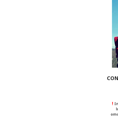
CON
!
In
l
omo