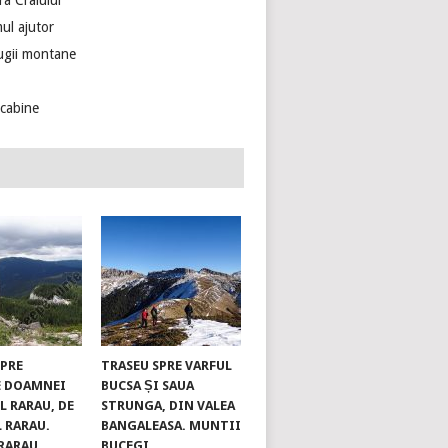
ra Craiului
ul ajutor
ugii montane
ecabine
SPRE
TRASEU SPRE VARFUL
E DOAMNEI
BUCSA ȘI SAUA
L RARAU, DE
STRUNGA, DIN VALEA
L RARAU.
BANGALEASA. MUNTII
RARAU
BUCEGI