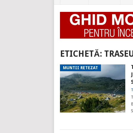
ETICHETĂ:
TRASEU
MUNTII RETEZAT
T
T
B
S