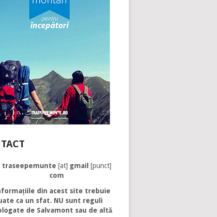
TACT
traseepemunte
[at]
gmail
[punct]
com
formațiile din acest site trebuie
uate ca un sfat. NU sunt reguli
logate de Salvamont sau de altă