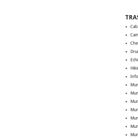
TRA
Cab
Cam
Che
Drum
Ech
Hik
Info
Munt
Mun
Munt
Mun
Mun
Mun
Mun