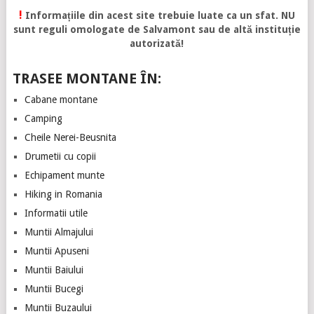
!
Informațiile din acest site trebuie luate ca un sfat. NU
sunt reguli omologate de Salvamont sau de altă instituție
autorizată!
TRASEE MONTANE ÎN:
Cabane montane
Camping
Cheile Nerei-Beusnita
Drumetii cu copii
Echipament munte
Hiking in Romania
Informatii utile
Muntii Almajului
Muntii Apuseni
Muntii Baiului
Muntii Bucegi
Muntii Buzaului