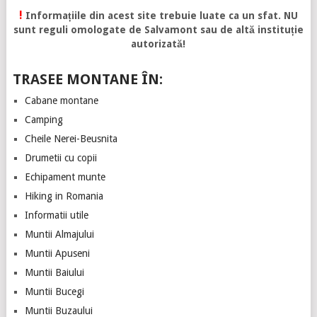
!
Informațiile din acest site trebuie luate ca un sfat. NU
sunt reguli omologate de Salvamont sau de altă instituție
autorizată!
TRASEE MONTANE ÎN:
Cabane montane
Camping
Cheile Nerei-Beusnita
Drumetii cu copii
Echipament munte
Hiking in Romania
Informatii utile
Muntii Almajului
Muntii Apuseni
Muntii Baiului
Muntii Bucegi
Muntii Buzaului