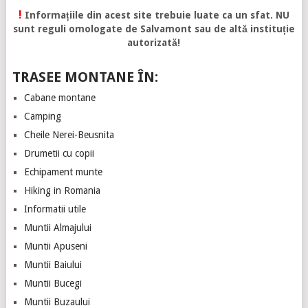
!
Informațiile din acest site trebuie luate ca un sfat. NU
sunt reguli omologate de Salvamont sau de altă instituție
autorizată!
TRASEE MONTANE ÎN:
Cabane montane
Camping
Cheile Nerei-Beusnita
Drumetii cu copii
Echipament munte
Hiking in Romania
Informatii utile
Muntii Almajului
Muntii Apuseni
Muntii Baiului
Muntii Bucegi
Muntii Buzaului