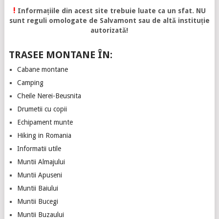
!
Informațiile din acest site trebuie luate ca un sfat. NU
sunt reguli omologate de Salvamont sau de altă instituție
autorizată!
TRASEE MONTANE ÎN:
Cabane montane
Camping
Cheile Nerei-Beusnita
Drumetii cu copii
Echipament munte
Hiking in Romania
Informatii utile
Muntii Almajului
Muntii Apuseni
Muntii Baiului
Muntii Bucegi
Muntii Buzaului