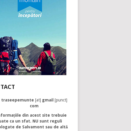
TACT
traseepemunte
[at]
gmail
[punct]
com
formațiile din acest site trebuie
uate ca un sfat. NU sunt reguli
logate de Salvamont sau de altă