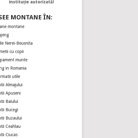
instituție autorizată!
SEE MONTANE ÎN:
ane montane
ping
ile Nerei-Beusnita
etii cu copii
ipament munte
ing in Romania
rmatii utile
ii Almajului
tii Apuseni
ii Baiului
tii Bucegi
tii Buzaului
tii Ceahlau
tii Ciucas