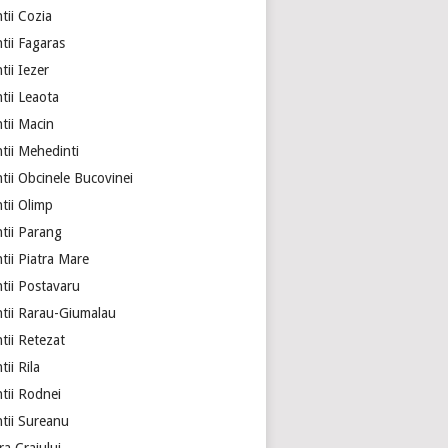
tii Cozia
tii Fagaras
ii Iezer
tii Leaota
tii Macin
tii Mehedinti
tii Obcinele Bucovinei
tii Olimp
tii Parang
tii Piatra Mare
tii Postavaru
tii Rarau-Giumalau
tii Retezat
ii Rila
tii Rodnei
tii Sureanu