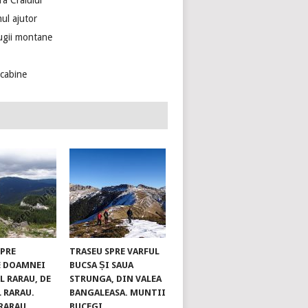
ra Craiului
ul ajutor
ugii montane
ecabine
SPRE
TRASEU SPRE VARFUL
E DOAMNEI
BUCSA ȘI SAUA
L RARAU, DE
STRUNGA, DIN VALEA
L RARAU.
BANGALEASA. MUNTII
RARAU
BUCEGI