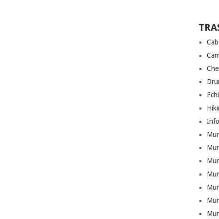
TRA
Cab
Cam
Che
Drum
Ech
Hik
Info
Munt
Mun
Munt
Mun
Mun
Mun
Mun