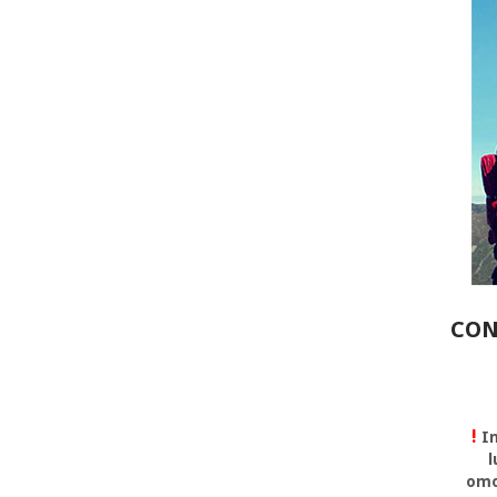
CON
!
In
l
omo