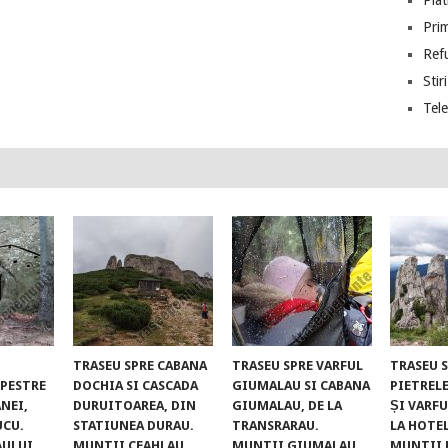
Piat
Prim
Ref
Stiri
Tel
TRASEU SPRE CABANA
TRASEU SPRE VARFUL
TRASEU 
UPESTRE
DOCHIA SI CASCADA
GIUMALAU SI CABANA
PIETREL
NEI,
DURUITOAREA, DIN
GIUMALAU, DE LA
ȘI VARFU
UCU.
STATIUNEA DURAU.
TRANSRARAU.
LA HOTE
AULUI
MUNTII CEAHLAU
MUNTII GIUMALAU
MUNTII 