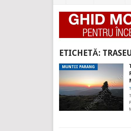
ETICHETĂ:
TRASE
MUNTII PARANG
T
T
P
M