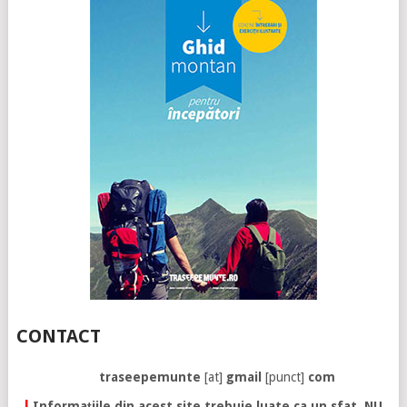
CONTACT
traseepemunte
[at]
gmail
[punct]
com
!
Informațiile din acest site trebuie luate ca un sfat. NU