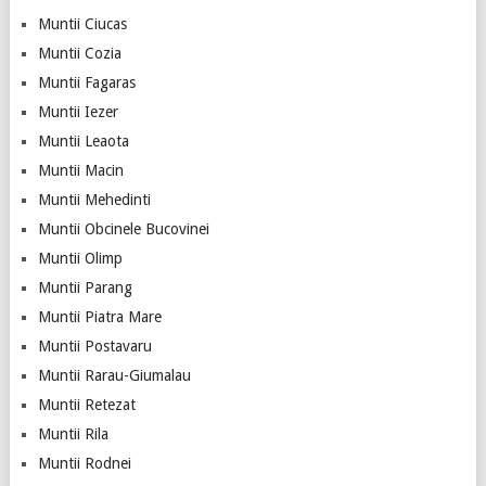
Muntii Ciucas
Muntii Cozia
Muntii Fagaras
Muntii Iezer
Muntii Leaota
Muntii Macin
Muntii Mehedinti
Muntii Obcinele Bucovinei
Muntii Olimp
Muntii Parang
Muntii Piatra Mare
Muntii Postavaru
Muntii Rarau-Giumalau
Muntii Retezat
Muntii Rila
Muntii Rodnei