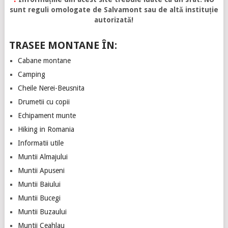
sunt reguli omologate de Salvamont sau de altă instituție
autorizată!
TRASEE MONTANE ÎN:
Cabane montane
Camping
Cheile Nerei-Beusnita
Drumetii cu copii
Echipament munte
Hiking in Romania
Informatii utile
Muntii Almajului
Muntii Apuseni
Muntii Baiului
Muntii Bucegi
Muntii Buzaului
Muntii Ceahlau