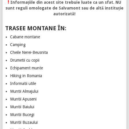
!
Informațiile din acest site trebuie luate ca un sfat. NU
sunt reguli omologate de Salvamont sau de altă instituție
autorizată!
TRASEE MONTANE ÎN:
Cabane montane
Camping
Cheile Nerei-Beusnita
Drumetii cu copii
Echipament munte
Hiking in Romania
Informatii utile
Muntii Almajului
Muntii Apuseni
Muntii Baiului
Muntii Bucegi
Muntii Buzaului