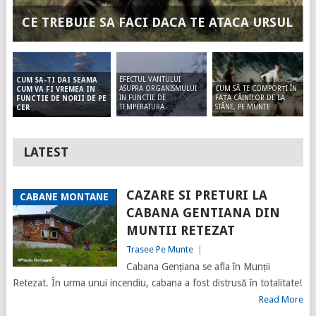
CE TREBUIE SA FACI DACA TE ATACA URSUL
EFECTUL VANTULUI
CUM SA-TI DAI SEAMA
ASUPRA ORGANISMULUI
CUM SĂ TE COMPORȚI ÎN
CUM VA FI VREMEA IN
IN FUNCTIE DE
FAȚA CÂINILOR DE LA
FUNCTIE DE NORII DE PE
TEMPERATURA
STÂNE, PE MUNTE
CER
LATEST
CAZARE SI PRETURI LA
CABANE MONTANE
CABANA GENTIANA DIN
MUNTII RETEZAT
Trasee Pe Munte
|
Cabana Gențiana se afla în Munții
Retezat. În urma unui incendiu, cabana a fost distrusă în totalitate!
Read More