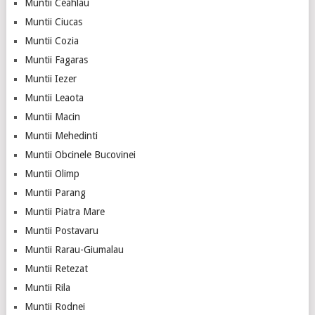
Muntii Ceahlau
Muntii Ciucas
Muntii Cozia
Muntii Fagaras
Muntii Iezer
Muntii Leaota
Muntii Macin
Muntii Mehedinti
Muntii Obcinele Bucovinei
Muntii Olimp
Muntii Parang
Muntii Piatra Mare
Muntii Postavaru
Muntii Rarau-Giumalau
Muntii Retezat
Muntii Rila
Muntii Rodnei