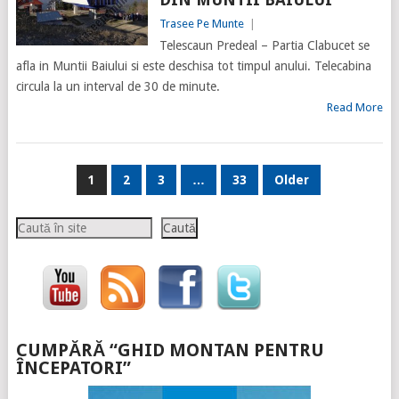
Trasee Pe Munte
|
Telescaun Predeal – Partia Clabucet se
afla in Muntii Baiului si este deschisa tot timpul anului. Telecabina
circula la un interval de 30 de minute.
Read More
PAGINAȚIE
1
2
3
…
33
Older
ARTICOLE
Caută
Caută
CUMPĂRĂ “GHID MONTAN PENTRU
ÎNCEPATORI”