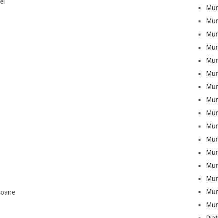
ei
Mun
Mun
Munt
Mun
Mun
Mun
Mun
Mun
Mun
Mun
Mun
Mun
Mun
Munt
Mun
soane
Mun