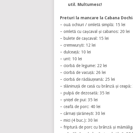
util. Multumesc!
Preturi la mancare la
Cabana Dochi
– ouă ochiuri / omletă simplă: 15 lei
– omletă cu cașcaval și cabanos: 20 lei
– bulete de cașcaval: 15 lei
– cremwurști: 12 lei
– dulceață: 10 lei
– unt: 10 lei
– ciorbă de legume: 22 lei
– ciorbă de vacuță: 26 lei
– ciorbă de rădăuțeană: 25 lei
– slăninuță de casă cu brânză și ceapă: 
– pulpă de dezosată: 35 lei
– șnițel de pui: 35 lei
– ceafă de porc: 40 lei
– cârnați țărănești: 30 lei
– mici (4 buc.): 30 lei
– friptură de porc cu brânză și mămăligă