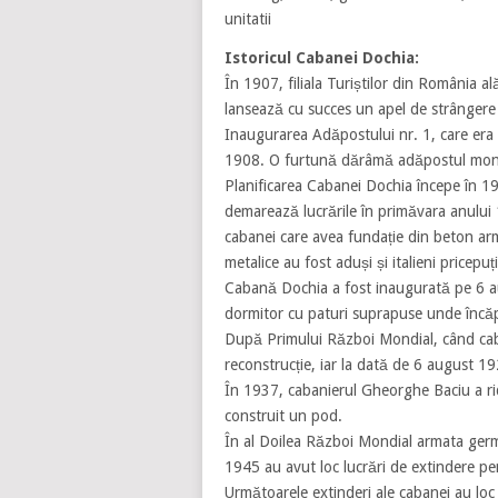
unitatii
Istoricul Cabanei Dochia:
În 1907, filiala Turiștilor din România a
lansează cu succes un apel de strângere
Inaugurarea Adăpostului nr. 1, care era c
1908. O furtună dărâmă adăpostul mont
Planificarea Cabanei Dochia începe în 1
demarează lucrările în primăvara anului 1
cabanei care avea fundație din beton arm
metalice au fost aduși și italieni pricepuți
Cabană Dochia a fost inaugurată pe 6 a
dormitor cu paturi suprapuse unde încă
După Primului Război Mondial, când caba
reconstrucție, iar la dată de 6 august 192
În 1937, cabanierul Gheorghe Baciu a rid
construit un pod.
În al Doilea Război Mondial armata ger
1945 au avut loc lucrări de extindere pe
Următoarele extinderi ale cabanei au loc