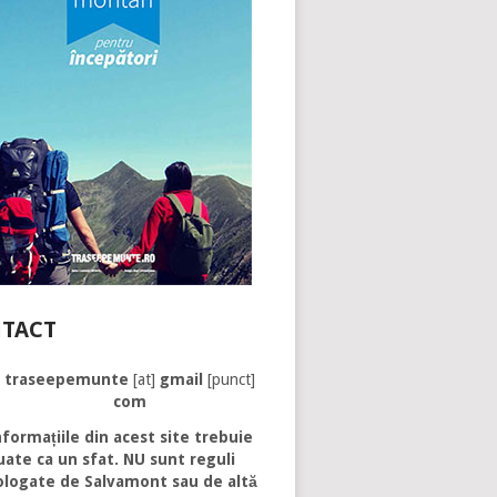
TACT
traseepemunte
[at]
gmail
[punct]
com
formațiile din acest site trebuie
uate ca un sfat. NU sunt reguli
logate de Salvamont sau de altă