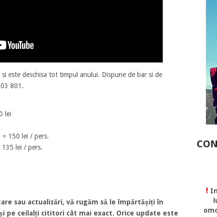
si este deschisa tot timpul anului. Dispune de bar si de
603 801.
 lei
= 150 lei / pers.
CON
135 lei / pers.
!
In
l
are sau actualizări, vă rugăm să le împărtășiți în
omo
 pe ceilalți cititori cât mai exact. Orice update este