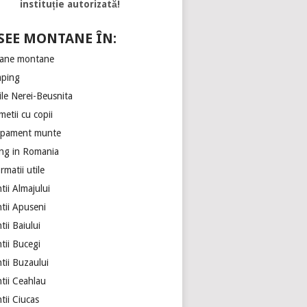
instituție autorizată!
SEE MONTANE ÎN:
ane montane
ping
ile Nerei-Beusnita
etii cu copii
ipament munte
ing in Romania
rmatii utile
ii Almajului
tii Apuseni
ii Baiului
tii Bucegi
tii Buzaului
tii Ceahlau
tii Ciucas