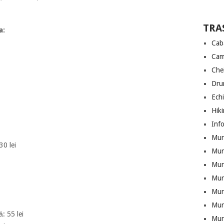
TRA
a
:
Cab
Cam
Che
Drum
Ech
Hik
Info
Munt
30 lei
Mun
Munt
Mun
Mun
Mun
: 55 lei
Mun