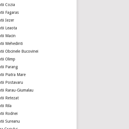
tii Cozia
tii Fagaras
ii Iezer
tii Leaota
tii Macin
tii Mehedinti
tii Obcinele Bucovinei
tii Olimp
tii Parang
tii Piatra Mare
tii Postavaru
tii Rarau-Giumalau
tii Retezat
ii Rila
tii Rodnei
tii Sureanu