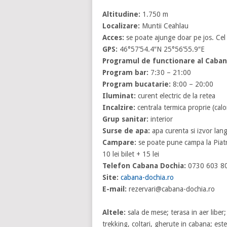
Altitudine:
1.750 m
Localizare:
Muntii Ceahlau
Acces:
se poate ajunge doar pe jos. Cel
GPS:
46°57’54.4″N 25°56’55.9″E
Programul de functionare al Caban
Program bar:
7:30 – 21:00
Program bucatarie:
8:00 – 20:00
Iluminat:
curent electric de la retea
Incalzire:
centrala termica proprie (calo
Grup sanitar:
interior
Surse de apa:
apa curenta si izvor lan
Campare:
se poate pune campa la Piat
10 lei bilet + 15 lei
Telefon Cabana Dochia:
0730 603 8
Site:
cabana-dochia.ro
E-mail:
rezervari@cabana-dochia.ro
Altele:
sala de mese; terasa in aer liber
trekking, coltari, gherute in cabana; es