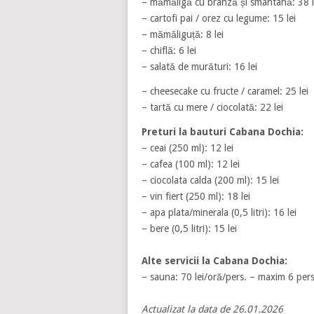
– mămăligă cu brânză și smântână: 38 l
– cartofi pai / orez cu legume: 15 lei
– mămăliguță: 8 lei
– chiflă: 6 lei
– salată de murături: 16 lei
– cheesecake cu fructe / caramel: 25 lei
– tartă cu mere / ciocolată: 22 lei
Preturi la bauturi
Cabana Dochia
:
– ceai (250 ml): 12 lei
– cafea (100 ml): 12 lei
– ciocolata calda (200 ml): 15 lei
– vin fiert (250 ml): 18 lei
– apa plata/minerala (0,5 litri): 16 lei
– bere (0,5 litri): 15 lei
Alte servicii la Cabana Dochia:
– sauna: 70 lei/oră/pers. – maxim 6 per
Actualizat la data de 26.01.2026