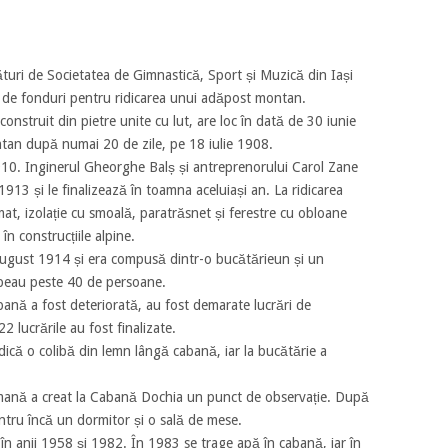
lături de Societatea de Gimnastică, Sport și Muzică din Iași
 de fonduri pentru ridicarea unui adăpost montan.
onstruit din pietre unite cu lut, are loc în dată de 30 iunie
an după numai 20 de zile, pe 18 iulie 1908.
910. Inginerul Gheorghe Balș și antreprenorului Carol Zane
913 și le finalizează în toamna aceluiași an. La ridicarea
at, izolație cu smoală, paratrăsnet și ferestre cu obloane
 în construcțiile alpine.
ugust 1914 și era compusă dintr-o bucătărieun și un
peau peste 40 de persoane.
nă a fost deteriorată, au fost demarate lucrări de
2 lucrările au fost finalizate.
ică o colibă din lemn lângă cabană, iar la bucătărie a
mană a creat la Cabană Dochia un punct de observație. După
ntru încă un dormitor și o sală de mese.
 în anii 1958 și 1982. În 1983 se trage apă în cabană, iar în