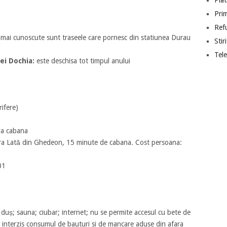
Piat
Prim
Ref
 mai cunoscute sunt traseele care pornesc din statiunea Durau
Stiri
Tel
ei Dochia:
este deschisa tot timpul anului
rifere)
ga cabana
ra Lată din Ghedeon, 15 minute de cabana. Cost persoana:
01
; duș; sauna; ciubar; internet; nu se permite accesul cu bete de
te interzis consumul de bauturi si de mancare aduse din afara