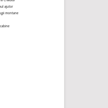
ra Craiului
ul ajutor
ugii montane
ecabine