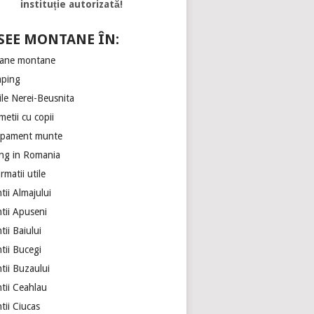
instituție autorizată!
SEE MONTANE ÎN:
ane montane
ping
ile Nerei-Beusnita
etii cu copii
ipament munte
ing in Romania
rmatii utile
ii Almajului
tii Apuseni
ii Baiului
tii Bucegi
tii Buzaului
tii Ceahlau
tii Ciucas