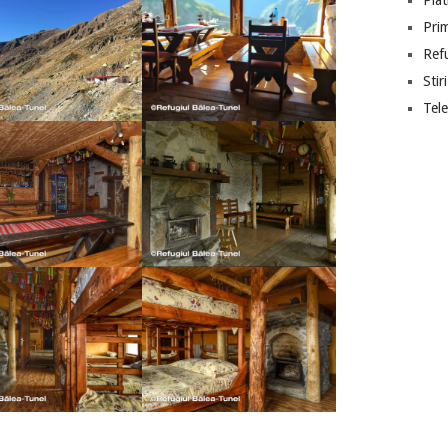
Piat
Prim
Ref
Stiri
Tel