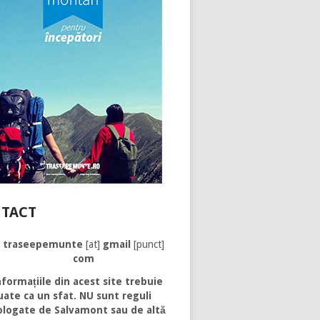
TACT
traseepemunte
[at]
gmail
[punct]
com
formațiile din acest site trebuie
uate ca un sfat. NU sunt reguli
logate de Salvamont sau de altă