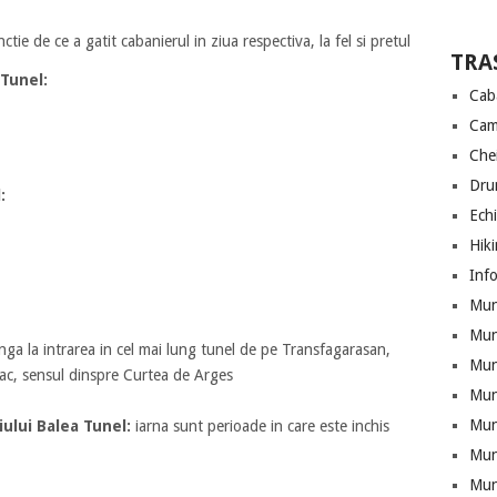
ie de ce a gatit cabanierul in ziua respectiva, la fel si pretul
TRA
 Tunel:
Cab
Cam
Che
Drum
:
Ech
Hik
Info
Munt
Mun
a la intrarea in cel mai lung tunel de pe Transfagarasan,
Munt
ac, sensul dinspre Curtea de Arges
Mun
Mun
ului Balea Tunel:
iarna sunt perioade in care este inchis
Mun
Mun