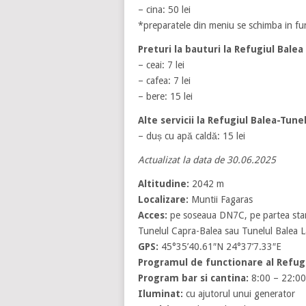
– cina: 50 lei
*preparatele din meniu se schimba in funct
Preturi la bauturi la Refugiul Balea
– ceai: 7 lei
– cafea: 7 lei
– bere: 15 lei
Alte servicii la Refugiul Balea-Tunel
– duș cu apă caldă: 15 lei
Actualizat la data de 30.06.2025
Altitudine:
2042 m
Localizare:
Muntii Fagaras
Acces:
pe soseaua DN7C, pe partea stang
Tunelul Capra-Balea sau Tunelul Balea L
GPS:
45°35’40.61″N 24°37’7.33″E
Programul de functionare al Refugi
Program bar si cantina:
8:00 – 22:00
Iluminat:
cu ajutorul unui generator