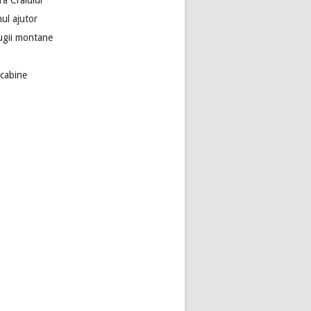
ra Craiului
ul ajutor
ugii montane
ecabine