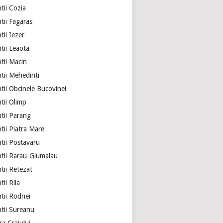
tii Cozia
tii Fagaras
ii Iezer
tii Leaota
tii Macin
tii Mehedinti
tii Obcinele Bucovinei
tii Olimp
tii Parang
tii Piatra Mare
tii Postavaru
tii Rarau-Giumalau
tii Retezat
ii Rila
tii Rodnei
tii Sureanu