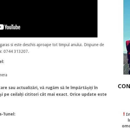
agaras si este deschis aproape tot timpul anului. Dispune de
 la: 0744 313207.
el:
amera
CON
are sau actualizări, vă rugăm să le împărtășiți în
 pe ceilalți cititori cât mai exact. Orice update este
!
a-Tunel:
In
l
omo