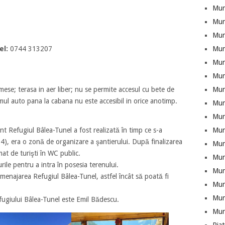
Mun
Mun
Munt
el:
0744 313207
Mun
Mun
Mun
 mese; terasa in aer liber; nu se permite accesul cu bete de
Mun
mul auto pana la cabana nu este accesibil in orice anotimp.
Mun
Mun
t Refugiul Bâlea-Tunel a fost realizată în timp ce s-a
Mun
), era o zonă de organizare a şantierului. După finalizarea
Mun
mat de turişti în WC public.
Mun
le pentru a intra în posesia terenului.
Mun
amenajarea Refugiul Bâlea-Tunel, astfel încât să poată fi
Munt
Mun
efugiului Bâlea-Tunel este Emil Bădescu.
Mun