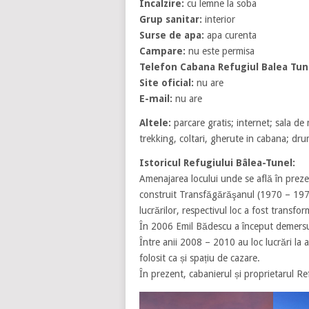
Incalzire:
cu lemne la soba
Grup sanitar:
interior
Surse de apa:
apa curenta
Campare:
nu este permisa
Telefon Cabana Refugiul Balea Tun
Site oficial:
nu are
E-mail:
nu are
Altele:
parcare gratis; internet; sala de
trekking, coltari, gherute in cabana; dru
Istoricul Refugiului Bâlea-Tunel:
Amenajarea locului unde se află în prezen
construit Transfăgărăşanul (1970 – 1974
lucrărilor, respectivul loc a fost transfor
În 2006 Emil Bădescu a început demersuri
Între anii 2008 – 2010 au loc lucrări la 
folosit ca și spațiu de cazare.
În prezent, cabanierul și proprietarul R