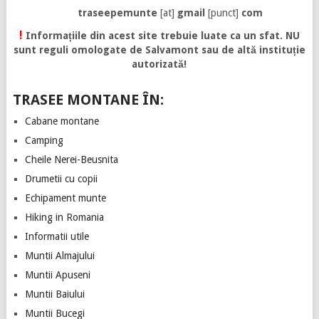
traseepemunte
[at]
gmail
[punct]
com
!
Informațiile din acest site trebuie luate ca un sfat. NU
sunt reguli omologate de Salvamont sau de altă instituție
autorizată!
TRASEE MONTANE ÎN:
Cabane montane
Camping
Cheile Nerei-Beusnita
Drumetii cu copii
Echipament munte
Hiking in Romania
Informatii utile
Muntii Almajului
Muntii Apuseni
Muntii Baiului
Muntii Bucegi