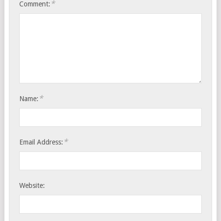
*
Comment:
*
Name:
*
Email Address:
Website: