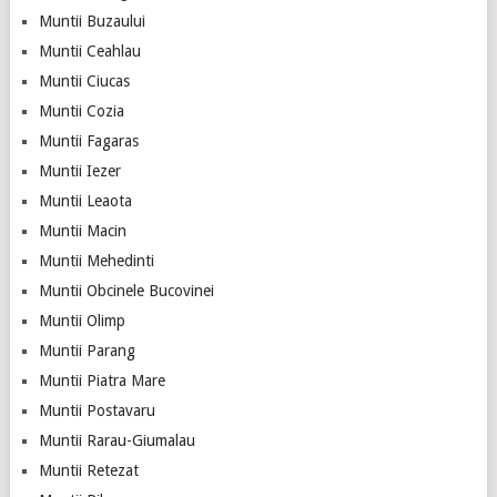
Muntii Buzaului
Muntii Ceahlau
Muntii Ciucas
Muntii Cozia
Muntii Fagaras
Muntii Iezer
Muntii Leaota
Muntii Macin
Muntii Mehedinti
Muntii Obcinele Bucovinei
Muntii Olimp
Muntii Parang
Muntii Piatra Mare
Muntii Postavaru
Muntii Rarau-Giumalau
Muntii Retezat