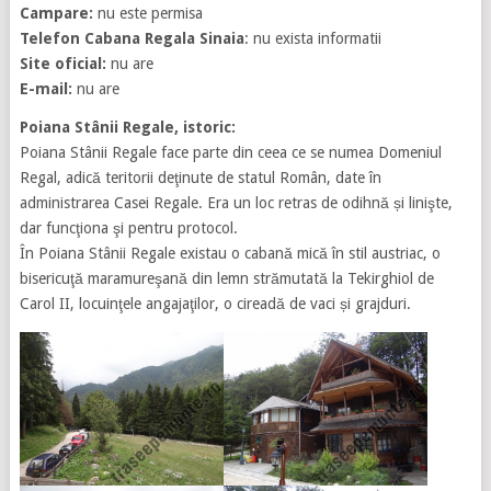
Campare:
nu este permisa
Telefon Cabana Regala Sinaia
: nu exista informatii
Site oficial:
nu are
E-mail:
nu are
Poiana Stânii Regale, istoric:
Poiana Stânii Regale face parte din ceea ce se numea Domeniul
Regal, adică teritorii deţinute de statul Român, date în
administrarea Casei Regale. Era un loc retras de odihnă și linişte,
dar funcţiona şi pentru protocol.
În Poiana Stânii Regale existau o cabană mică în stil austriac, o
bisericuţă maramureşană din lemn strămutată la Tekirghiol de
Carol II, locuinţele angajaţilor, o cireadă de vaci și grajduri.