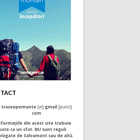
TACT
traseepemunte
[at]
gmail
[punct]
com
formațiile din acest site trebuie
uate ca un sfat. NU sunt reguli
logate de Salvamont sau de altă