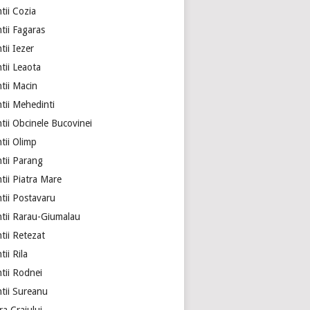
tii Cozia
tii Fagaras
ii Iezer
tii Leaota
tii Macin
tii Mehedinti
tii Obcinele Bucovinei
tii Olimp
tii Parang
tii Piatra Mare
tii Postavaru
tii Rarau-Giumalau
tii Retezat
ii Rila
tii Rodnei
tii Sureanu