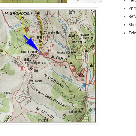
Piat
Prim
Ref
Stiri
Tel