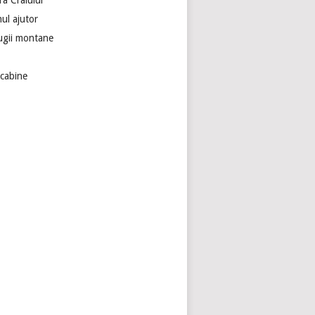
ra Craiului
ul ajutor
ugii montane
ecabine