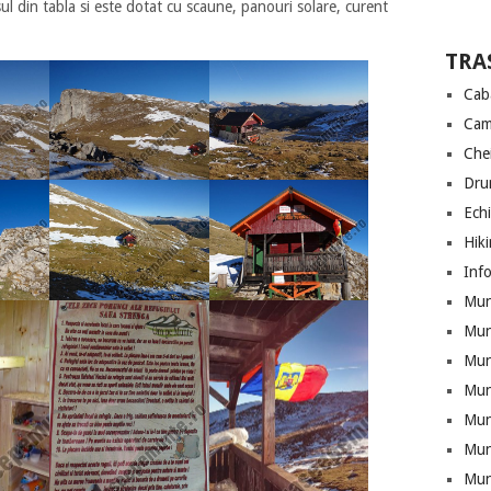
ul din tabla si este dotat cu scaune, panouri solare, curent
TRA
Cab
Cam
Che
Drum
Ech
Hik
Info
Munt
Mun
Munt
Mun
Mun
Mun
Mun