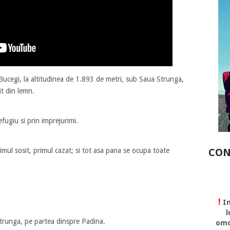
Bucegi, la altitudinea de 1.893 de metri, sub Saua Strunga,
it din lemn.
fugiu si prin imprejurimi.
CON
imul sosit, primul cazat; si tot asa pana se ocupa toate
!
In
l
trunga, pe partea dinspre Padina.
omo