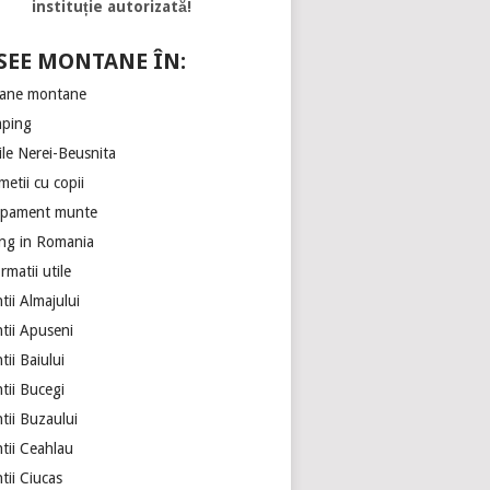
instituție autorizată!
SEE MONTANE ÎN:
ane montane
ping
ile Nerei-Beusnita
etii cu copii
ipament munte
ing in Romania
rmatii utile
ii Almajului
tii Apuseni
ii Baiului
tii Bucegi
tii Buzaului
tii Ceahlau
tii Ciucas