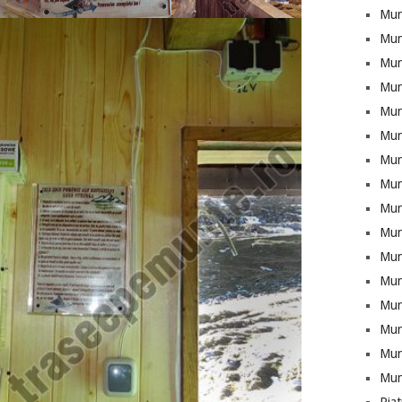
Mun
Mun
Munt
Mun
Mun
Mun
Mun
Mun
Mun
Mun
Mun
Mun
Mun
Munt
Mun
Mun