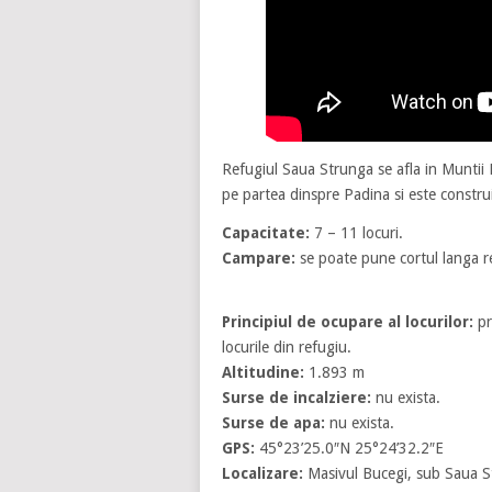
Refugiul Saua Strunga se afla in Muntii 
pe partea dinspre Padina si este constru
Capacitate:
7 – 11 locuri.
Campare:
se poate pune cortul langa re
Principiul de ocupare al locurilor:
pr
locurile din refugiu.
Altitudine:
1.893 m
Surse de incalziere:
nu exista.
Surse de apa:
nu exista.
GPS:
45°23’25.0″N 25°24’32.2″E
Localizare:
Masivul Bucegi, sub Saua S