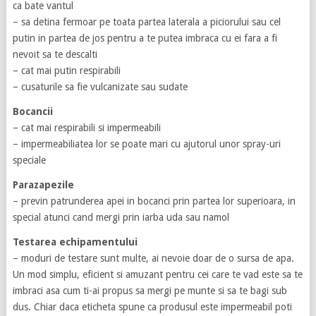
ca bate vantul
– sa detina fermoar pe toata partea laterala a piciorului sau cel
putin in partea de jos pentru a te putea imbraca cu ei fara a fi
nevoit sa te descalti
– cat mai putin respirabili
– cusaturile sa fie vulcanizate sau sudate
Bocancii
– cat mai respirabili si impermeabili
– impermeabiliatea lor se poate mari cu ajutorul unor spray-uri
speciale
Parazapezile
– previn patrunderea apei in bocanci prin partea lor superioara, in
special atunci cand mergi prin iarba uda sau namol
Testarea echipamentului
– moduri de testare sunt multe, ai nevoie doar de o sursa de apa.
Un mod simplu, eficient si amuzant pentru cei care te vad este sa te
imbraci asa cum ti-ai propus sa mergi pe munte si sa te bagi sub
dus. Chiar daca eticheta spune ca produsul este impermeabil poti