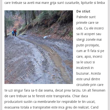
care trebuie sa aveti mai mare grija sunt cusaturile, lipiturile si limba
De stiut
Palmele sunt
primele care se
uda. Cu ele incerci
sa iti acoperi sau
stergi zonele mai
putin protejate,
cum ar fi fata si pe
care, apoi, incerci
sa le usuci si
incalzesti in
buzunar. Acesta
este unul dintre
circuitele prin care
te uzi singur fara sa-ti dai seama, decat prea tarziu. Un alt fenomen
de care trebuie sa te feresti este transpiratia. Chiar daca
producatorii sustin ca membranele lor respirabile te tin uscat,
evacuarea totala a transpiratiei este inca greu de realizat. Cand