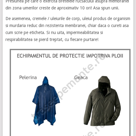
Presiunea pe care o exercita bretelele rucsacului asupra membranei
din zona umerilor creste de aproximativ 10 ori! Asa spun unii.
De asemenea, cremele / uleiurile de corp, uleiul produs de organism
si murdaria reduc din rezistenta membranei, chiar daca o cureti asa
cum scrie pe eticheta. Si nu uita, impermeabilitatea si
respirabilitatea se pierd treptat, cu fiecare purtare!