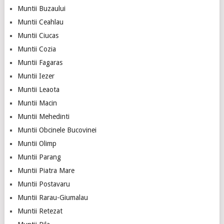
Muntii Buzaului
Muntii Ceahlau
Muntii Ciucas
Muntii Cozia
Muntii Fagaras
Muntii Iezer
Muntii Leaota
Muntii Macin
Muntii Mehedinti
Muntii Obcinele Bucovinei
Muntii Olimp
Muntii Parang
Muntii Piatra Mare
Muntii Postavaru
Muntii Rarau-Giumalau
Muntii Retezat