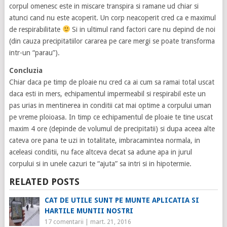
corpul omenesc este in miscare transpira si ramane ud chiar si
atunci cand nu este acoperit. Un corp neacoperit cred ca e maximul
de respirabilitate
Si in ultimul rand factori care nu depind de noi
(din cauza precipitatiilor cararea pe care mergi se poate transforma
intr-un “parau”).
Concluzia
Chiar daca pe timp de ploaie nu cred ca ai cum sa ramai total uscat
daca esti in mers, echipamentul impermeabil si respirabil este un
pas urias in mentinerea in conditii cat mai optime a corpului uman
pe vreme ploioasa. In timp ce echipamentul de ploaie te tine uscat
maxim 4 ore (depinde de volumul de precipitatii) si dupa aceea alte
cateva ore pana te uzi in totalitate, imbracamintea normala, in
aceleasi conditii, nu face altceva decat sa adune apa in jurul
corpului si in unele cazuri te “ajuta” sa intri si in hipotermie.
RELATED POSTS
CAT DE UTILE SUNT PE MUNTE APLICATIA SI
HARTILE MUNTII NOSTRI
17 comentarii
|
mart. 21, 2016