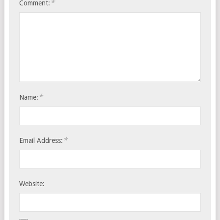
*
Comment:
*
Name:
*
Email Address:
Website: