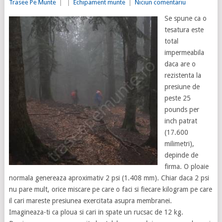
Trasee Pe Munte
|
|
Echipament munte
|
Niciun comentariu
Se spune ca o
tesatura este
total
impermeabila
daca are o
rezistenta la
presiune de
peste 25
pounds per
inch patrat
(17.600
milimetri),
depinde de
firma. O ploaie
normala genereaza aproximativ 2 psi (1.408 mm). Chiar daca 2 psi
nu pare mult, orice miscare pe care o faci si fiecare kilogram pe care
il cari mareste presiunea exercitata asupra membranei.
Imagineaza-ti ca ploua si cari in spate un rucsac de 12 kg.