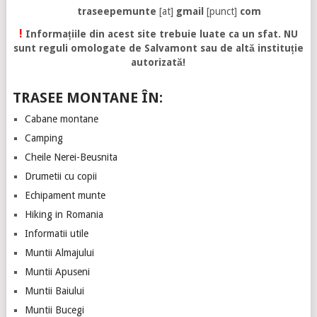
traseepemunte
[at]
gmail
[punct]
com
!
Informațiile din acest site trebuie luate ca un sfat. NU
sunt reguli omologate de Salvamont sau de altă instituție
autorizată!
TRASEE MONTANE ÎN:
Cabane montane
Camping
Cheile Nerei-Beusnita
Drumetii cu copii
Echipament munte
Hiking in Romania
Informatii utile
Muntii Almajului
Muntii Apuseni
Muntii Baiului
Muntii Bucegi