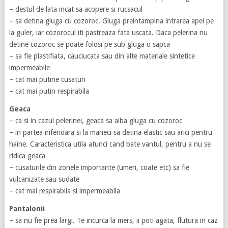
– destul de lata incat sa acopere si rucsacul
– sa detina gluga cu cozoroc. Gluga preintampina intrarea apei pe
la guler, iar cozorocul iti pastreaza fata uscata. Daca pelerina nu
detine cozoroc se poate folosi pe sub gluga o sapca
– sa fie plastifiata, cauciucata sau din alte materiale sintetice
impermeabile
– cat mai putine cusaturi
– cat mai putin respirabila
Geaca
– ca si in cazul pelerinei, geaca sa aiba gluga cu cozoroc
– in partea inferioara si la maneci sa detina elastic sau arici pentru
haine. Caracteristica utila atunci cand bate vantul, pentru a nu se
ridica geaca
– cusaturile din zonele importante (umeri, coate etc) sa fie
vulcanizate sau sudate
– cat mai respirabila si impermeabila
Pantalonii
– sa nu fie prea largi. Te incurca la mers, ii poti agata, flutura in caz