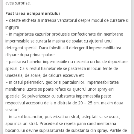
avea surprize.
Pastrarea echipamentului
– citeste eticheta si intreaba vanzatorul despre modul de curatare si
ingrijire
– in majoritatea cazurilor produsele confectionate din membrane
impermeabile se curata la masina de spalat cu ajutorul unui
detergent special. Daca folositi alti detergenti impermeabilitatea
dispare dupa prima spalare
– pastrarea hainelor impermeabile nu necesita un loc de depozitare
special. Ca si restul hainelor ele se pastreaza in locuri ferite de
umezeala, de soare, de caldura excesiva etc
– in cazul pelerinelor, gecilor si pantalonilor, impermeabilitatea
membranei uzate se poate reface cu ajutorul unor spray-uri
speciale. Se pulverizeaza cu substanta impermeabila peste
respectivul accesoriu de la o distrata de 20 – 25 cm, maxim doua
straturi
– in cazul bocancilor, pulverizati un strat, asteptati sa se usuce,
apoi inca un strat. Procedeul se repeta pana cand membrana
bocancului devine suprasaturata de substanta din spray. Partile de