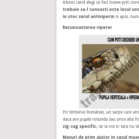
Atunci cand alegi sa faci trasee prin z
trebuie sa-l cunoasti este locul un
in stoc serul antiviperin
si apoi, numa
Recunoasterea viperei
Pe teritoriul României, un sarpe care ar
daca are pupila rotunda sau orice alta 
zig-zag specific
, iar la noi in tara nu
Masuri de prim ajutor in cazul mus