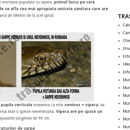
one montane populate cu vipere,
primul lucru pe care
de se afla cea mai apropiata unitate sanitara care are
TRA
rul de telefon de la acel spital.
Cab
Cam
Che
Drum
Ech
Hik
Info
Munt
Mun
Munt
Mun
e
pupila verticala
inseamna ca este
veninos = vipera
, iar
Mun
forma este o specie neveninoasa.
Vipera are pe spate un
 depaseste lungimea de 90 cm.
Mun
Mun
caturilor de sarpe