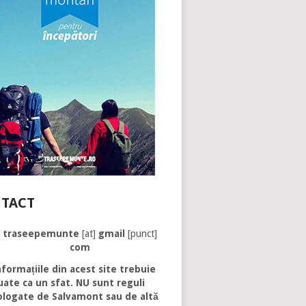
TACT
traseepemunte
[at]
gmail
[punct]
com
formațiile din acest site trebuie
uate ca un sfat. NU sunt reguli
logate de Salvamont sau de altă