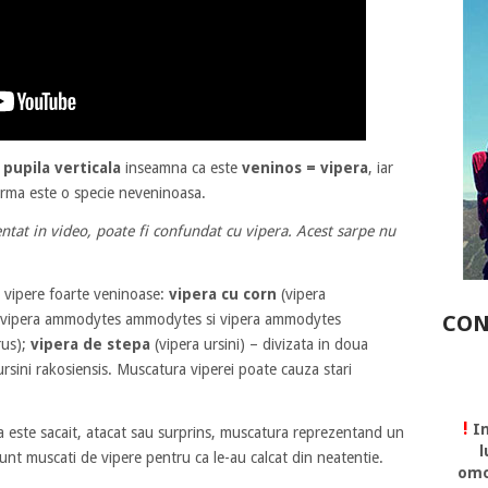
e
pupila verticala
inseamna ca este
veninos = vipera
, iar
orma este o specie neveninoasa.
entat in video, poate fi confundat cu vipera. Acest sarpe nu
e vipere foarte veninoase:
vipera cu corn
(vipera
CON
: vipera ammodytes ammodytes si vipera ammodytes
rus);
vipera de stepa
(vipera ursini) – divizata in doua
 ursini rakosiensis. Muscatura viperei poate cauza stari
!
In
a este sacait, atacat sau surprins, muscatura reprezentand un
l
 sunt muscati de vipere pentru ca le-au calcat din neatentie.
omo