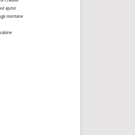
ra Craiului
ul ajutor
ugii montane
ecabine