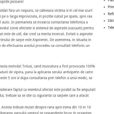
Piat
opriile picioare!
Prim
oldat fara un raspuns, se calmeaza victima si in cel mai scurt
Ref
 pe o targa improvizata, in pozitie culcat pe spate, spre cea
Stiri
il auto. In permaneta se incearca contactarea telefonica a
Tel
 nivelul zonei afectate si sistemul de aspiratie (vacuum) pentru
t este de util, dar cred ca merita incercat. Evitati o aspiratie
inului de sarpe este Aspivenin. De asemenea, in situatia in
te de efectuarea acestui procedeu sa consultati telefonic un
easta metoda! Totusi, cand muscatura a fost provocata 100%
turii de vipera, pana la aplicarea serului antiviperin de catre
este 5 ore si dupa consultarea prin telefon a unui medic, se
onsiderare faptul ca membrul afectat este posibil sa fie amputat!
i, trebuie sa se stie cu siguranta ca sarpele care a atacat
. Acesta trebuie mutat dinspre rana spre inima din 10 in 10
liberarea garoului veninul se raspandeste brusc in organism,