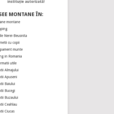
instituție autorizată!
SEE MONTANE ÎN:
ane montane
ping
ile Nerei-Beusnita
etii cu copii
ipament munte
ing in Romania
rmatii utile
ii Almajului
tii Apuseni
ii Baiului
tii Bucegi
tii Buzaului
tii Ceahlau
tii Ciucas