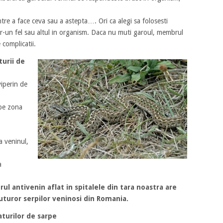
ntre a face ceva sau a astepta…. Ori ca alegi sa folosesti
ntr-un fel sau altul in organism. Daca nu muti garoul, membrul
 complicatii.
turii de
viperin de
pe zona
a veninul,
a
rul antivenin aflat in spitalele din tara noastra are
uturor serpilor veninosi din Romania.
turilor de sarpe