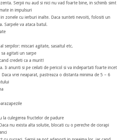
enta. Serpii nu aud si nici nu vad foarte bine, in schimb simt
rmate in impulsuri
i in zonele cu ierburi inalte. Daca sunteti nevoiti, folositi un
a. Sarpele va ataca batul.
cate
 serpilor: miscari agitate, sasaitul etc.
u sa agitati un sarpe
cand credeti ca a murit!
. Ii anunti si pe ceilati de pericol si va indepartati foarte incet
. Daca vrei neaparat, pastreaza o distanta minima de 5 – 6
tului
na
parazapezile
au la culegerea fructelor de padure
Daca nu exista alta solutie, blocati cu o pereche de ciorapi
anci
rt cu rucsaci. Serpii se pot adaposti in preajma lor, iar cand