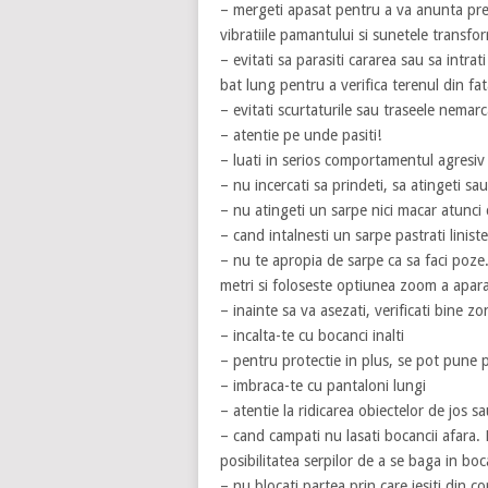
– mergeti apasat pentru a va anunta prez
vibratiile pamantului si sunetele transfo
– evitati sa parasiti cararea sau sa intrat
bat lung pentru a verifica terenul din fat
– evitati scurtaturile sau traseele nemar
– atentie pe unde pasiti!
– luati in serios comportamentul agresiv al
– nu incercati sa prindeti, sa atingeti sa
– nu atingeti un sarpe nici macar atunci 
– cand intalnesti un sarpe pastrati linistea
– nu te apropia de sarpe ca sa faci poze
metri si foloseste optiunea zoom a apara
– inainte sa va asezati, verificati bine zo
– incalta-te cu bocanci inalti
– pentru protectie in plus, se pot pune 
– imbraca-te cu pantaloni lungi
– atentie la ridicarea obiectelor de jos s
– cand campati nu lasati bocancii afara. 
posibilitatea serpilor de a se baga in boc
– nu blocati partea prin care iesiti din co