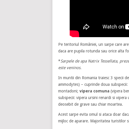
Pe teritoriul României, un sarpe care ar
daca are pupila rotunda sau orice alta f
*
Sarpele de apa Natrix Tessellata, prez
este veninos.
In muntii din Romania traiesc 3 specii d
ammodytes) – cuprinde doua subspecii
montadoni;
vipera comuna
(vipera be
subspecii: vipera ursini renardi si vipera
deosebit de grave sau chiar moartea.
Acest sarpe evita omul si ataca doar dac
mijloc de aparare. Majoritatea turistilor