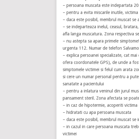
– persoana muscata este indepartata 20 
– pentru a evita miscarile inutile, victima 
– daca este posibil, membrul muscat se a
– se indeparteaza inelul, ceasul, bratara
afla langa muscatura. Zona respectiva s
– nu astepta sa apara primele simptome!
urgenta 112. Numar de telefon Salvam
– explica persoanei specializate, cat mai d
ofera coordonatele GPS), de unde a fost 
simptomele victimei si felul cum arata z
si cere un numar personal pentru a putea
sanatate a pacientului
– pentru a inlatura veninul din jurul mus
pansament steril. Zona afectata se poate
– in caz de hipotermie, acoperiti victim
– hidratati cu apa persoana muscata
– daca este posibil, membrul muscat se i
– in cazul in care persoana muscata tre
victimei