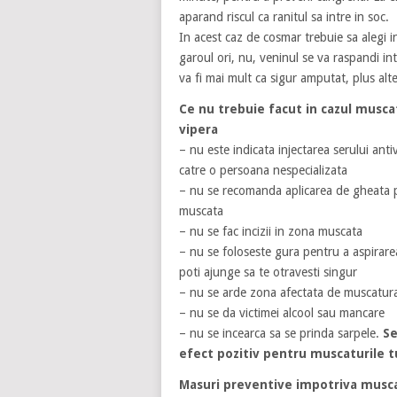
aparand riscul ca ranitul sa intre in soc.
In acest caz de cosmar trebuie sa alegi i
garoul ori, nu, veninul se va raspandi i
va fi mai mult ca sigur amputat, plus alte
Ce nu trebuie facut in cazul musca
vipera
– nu este indicata injectarea serului anti
catre o persoana nespecializata
– nu se recomanda aplicarea de gheata 
muscata
– nu se fac incizii in zona muscata
– nu se foloseste gura pentru a aspirare
poti ajunge sa te otravesti singur
– nu se arde zona afectata de muscatur
– nu se da victimei alcool sau mancare
– nu se incearca sa se prinda sarpele.
Se
efect pozitiv pentru muscaturile t
Masuri preventive impotriva musca