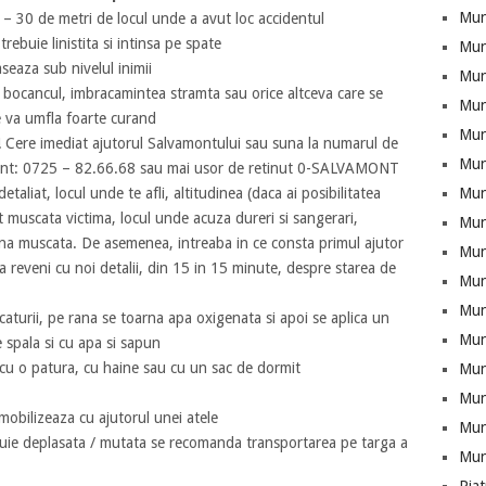
Mun
– 30 de metri de locul unde a avut loc accidentul
trebuie linistita si intinsa pe spate
Mun
seaza sub nivelul inimii
Munt
, bocancul, imbracamintea stramta sau orice altceva care se
Mun
e va umfla foarte curand
Mun
 Cere imediat ajutorul Salvamontului sau suna la numarul de
Mun
ont: 0725 – 82.66.68 sau mai usor de retinut 0-SALVAMONT
Mun
etaliat, locul unde te afli, altitudinea (daca ai posibilitatea
muscata victima, locul unde acuza dureri si sangerari,
Mun
ona muscata. De asemenea, intreaba in ce consta primul ajutor
Mun
 reveni cu noi detalii, din 15 in 15 minute, despre starea de
Mun
Mun
caturii, pe rana se toarna apa oxigenata si apoi se aplica un
Mun
 spala si cu apa si sapun
a cu o patura, cu haine sau cu un sac de dormit
Mun
Munt
mobilizeaza cu ajutorul unei atele
Mun
buie deplasata / mutata se recomanda transportarea pe targa a
Mun