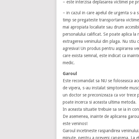
– este interzisa deplasarea victimei pe pr
– in cazul in care apelul de urgenta s-a s
timp se pregateste transportarea victimei
mai apropiata localiate sau drum accesib
personalului calificat. Se poate aplica la
extragerea veninului din plaga. Nu stiu ca
agresiva! Un produs pentru aspirarea ven
care exista semnal, este indicat ca inain
medic.
Garoul
Este recomandat sa NU se foloseasca ac
de vipera, s-au instalat simptomele musca
un doctor se preconizeaza ca vor trece p
poate incerca si aceasta ultima metoda.
In aceasta situatie trebuie sa se ia in c
De asemenea, inainte de aplicarea garoulu
este veninos!
Garoul incetineste raspandirea veninului
minute, pentru a preveni cangrena. La e