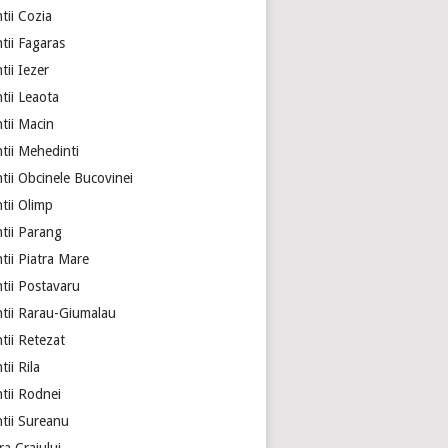
tii Cozia
tii Fagaras
ii Iezer
tii Leaota
tii Macin
tii Mehedinti
tii Obcinele Bucovinei
tii Olimp
tii Parang
tii Piatra Mare
tii Postavaru
tii Rarau-Giumalau
tii Retezat
ii Rila
tii Rodnei
tii Sureanu