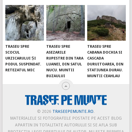
TRASEU SPRE
TRASEU SPRE
TRASEU SPRE
SCOCUL
ASEZARILE
CABANA DOCHIA SI
URZICARULUI ȘI
RUPESTRE DIN TARA
CASCADA
PODUL SUSPENDAT.
LUANEI, DIN SATUL
DURUITOAREA, DIN
RETEZATUL MIC
NUCU. MUNTII
STATIUNEA DURAU.
BUZAULUI
MUNTII CEAHLAU
© 2026
TRASEEPEMUNTE.RO
.
MATERIALELE SI FOTOGRAFIILE POSTATE PE ACEST BLOG
APARTIN IN TOTALITATE AUTORULUI SI SE AFLA SUB
PROTECTIA LEGII DREPTULUI DE AUTOR. NU ESTE PERMISA