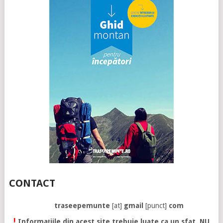
CONTACT
traseepemunte
[at]
gmail
[punct]
com
!
Informațiile din acest site trebuie luate ca un sfat. NU