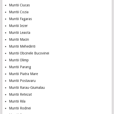
Muntii Ciucas
Muntii Cozia
Muntii Fagaras
Muntii Iezer
Muntii Leaota
Muntii Macin
Muntii Mehedinti
Muntii Obcinele Bucovinei
Muntii Olimp
Muntii Parang
Muntii Piatra Mare
Muntii Postavaru
Muntii Rarau-Giumalau
Muntii Retezat
Muntii Rila
Muntii Rodnei