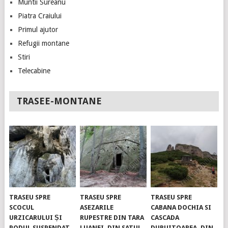
Muntii Sureanu
Piatra Craiului
Primul ajutor
Refugii montane
Stiri
Telecabine
TRASEE-MONTANE
TRASEU SPRE
TRASEU SPRE
TRASEU SPRE
SCOCUL
ASEZARILE
CABANA DOCHIA SI
URZICARULUI ȘI
RUPESTRE DIN TARA
CASCADA
PODUL SUSPENDAT.
LUANEI, DIN SATUL
DURUITOAREA, DIN