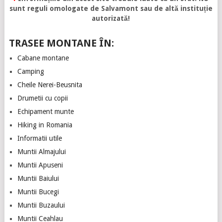
sunt reguli omologate de Salvamont sau de altă instituție
autorizată!
TRASEE MONTANE ÎN:
Cabane montane
Camping
Cheile Nerei-Beusnita
Drumetii cu copii
Echipament munte
Hiking in Romania
Informatii utile
Muntii Almajului
Muntii Apuseni
Muntii Baiului
Muntii Bucegi
Muntii Buzaului
Muntii Ceahlau