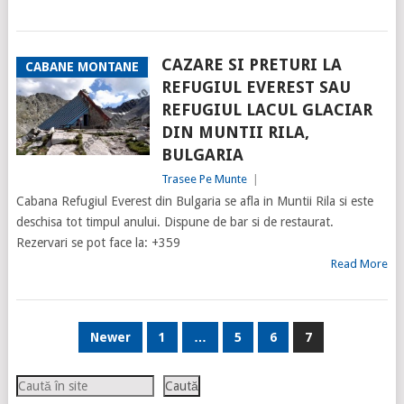
CAZARE SI PRETURI LA
CABANE MONTANE
REFUGIUL EVEREST SAU
REFUGIUL LACUL GLACIAR
DIN MUNTII RILA,
BULGARIA
Trasee Pe Munte
|
Cabana Refugiul Everest din Bulgaria se afla in Muntii Rila si este
deschisa tot timpul anului. Dispune de bar si de restaurat.
Rezervari se pot face la: +359
Read More
PAGINAȚIE
Newer
1
…
5
6
7
ARTICOLE
Caută
Caută