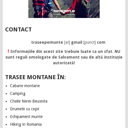
CONTACT
traseepemunte
[at]
gmail
[punct]
com
!
Informațiile din acest site trebuie luate ca un sfat. NU
sunt reguli omologate de Salvamont sau de altă instituție
autorizată!
TRASEE MONTANE ÎN:
Cabane montane
Camping
Cheile Nerei-Beusnita
Drumetii cu copii
Echipament munte
Hiking in Romania