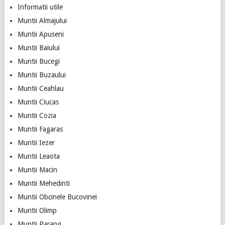
Informatii utile
Muntii Almajului
Muntii Apuseni
Muntii Baiului
Muntii Bucegi
Muntii Buzaului
Muntii Ceahlau
Muntii Ciucas
Muntii Cozia
Muntii Fagaras
Muntii Iezer
Muntii Leaota
Muntii Macin
Muntii Mehedinti
Muntii Obcinele Bucovinei
Muntii Olimp
Muntii Parang