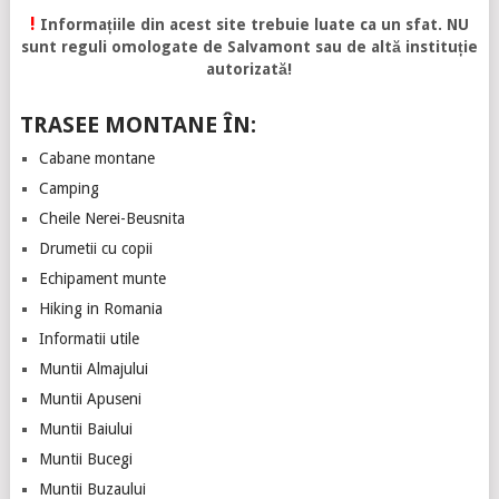
!
Informațiile din acest site trebuie luate ca un sfat. NU
sunt reguli omologate de Salvamont sau de altă instituție
autorizată!
TRASEE MONTANE ÎN:
Cabane montane
Camping
Cheile Nerei-Beusnita
Drumetii cu copii
Echipament munte
Hiking in Romania
Informatii utile
Muntii Almajului
Muntii Apuseni
Muntii Baiului
Muntii Bucegi
Muntii Buzaului