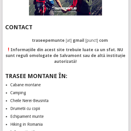
CONTACT
traseepemunte
[at]
gmail
[punct]
com
!
Informațiile din acest site trebuie luate ca un sfat. NU
sunt reguli omologate de Salvamont sau de altă instituție
autorizată!
TRASEE MONTANE ÎN:
Cabane montane
Camping
Cheile Nerei-Beusnita
Drumetii cu copii
Echipament munte
Hiking in Romania