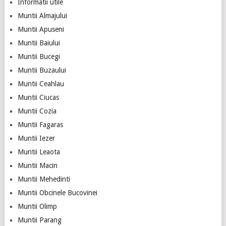
Informatii utile
Muntii Almajului
Muntii Apuseni
Muntii Baiului
Muntii Bucegi
Muntii Buzaului
Muntii Ceahlau
Muntii Ciucas
Muntii Cozia
Muntii Fagaras
Muntii Iezer
Muntii Leaota
Muntii Macin
Muntii Mehedinti
Muntii Obcinele Bucovinei
Muntii Olimp
Muntii Parang