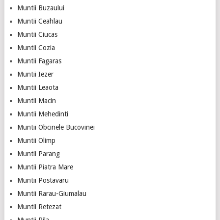
Muntii Buzaului
Muntii Ceahlau
Muntii Ciucas
Muntii Cozia
Muntii Fagaras
Muntii Iezer
Muntii Leaota
Muntii Macin
Muntii Mehedinti
Muntii Obcinele Bucovinei
Muntii Olimp
Muntii Parang
Muntii Piatra Mare
Muntii Postavaru
Muntii Rarau-Giumalau
Muntii Retezat