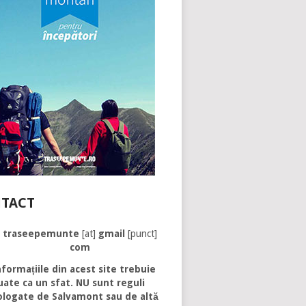
TACT
traseepemunte
[at]
gmail
[punct]
com
formațiile din acest site trebuie
uate ca un sfat. NU sunt reguli
logate de Salvamont sau de altă