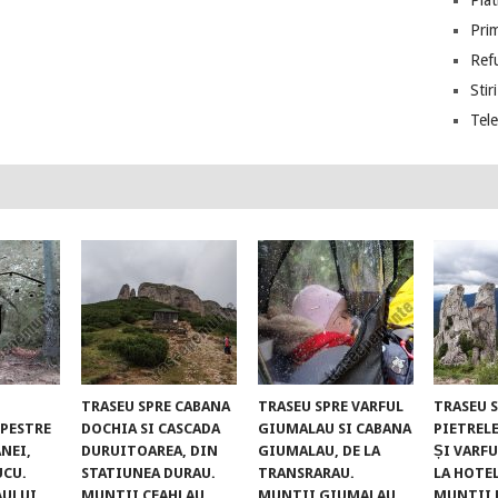
Piat
Prim
Ref
Stiri
Tel
TRASEU SPRE CABANA
TRASEU SPRE VARFUL
TRASEU 
UPESTRE
DOCHIA SI CASCADA
GIUMALAU SI CABANA
PIETREL
NEI,
DURUITOAREA, DIN
GIUMALAU, DE LA
ȘI VARFU
UCU.
STATIUNEA DURAU.
TRANSRARAU.
LA HOTE
AULUI
MUNTII CEAHLAU
MUNTII GIUMALAU
MUNTII 