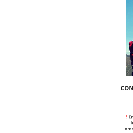
CON
!
In
l
omo