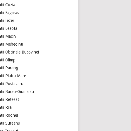
tii Cozia
tii Fagaras
ii Iezer
tii Leaota
tii Macin
tii Mehedinti
tii Obcinele Bucovinei
tii Olimp
tii Parang
tii Piatra Mare
tii Postavaru
tii Rarau-Giumalau
tii Retezat
ii Rila
tii Rodnei
tii Sureanu