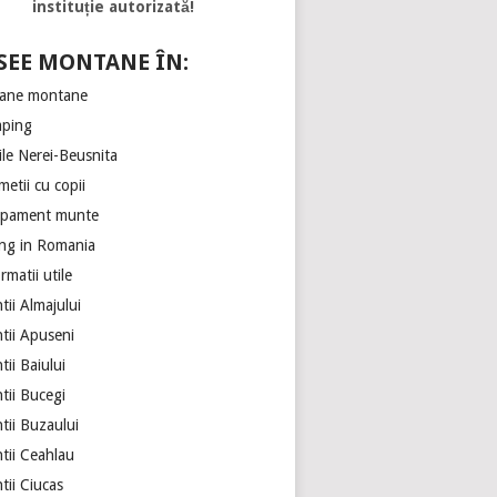
instituție autorizată!
SEE MONTANE ÎN:
ane montane
ping
ile Nerei-Beusnita
etii cu copii
ipament munte
ing in Romania
rmatii utile
ii Almajului
tii Apuseni
ii Baiului
tii Bucegi
tii Buzaului
tii Ceahlau
tii Ciucas