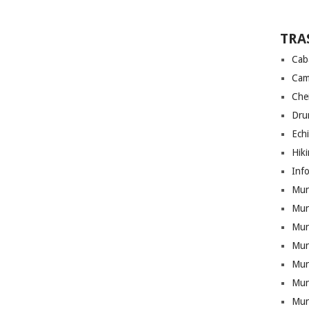
TRA
Cab
Cam
Che
Drum
Ech
Hik
Info
Munt
Mun
Munt
Mun
Mun
Mun
Mun