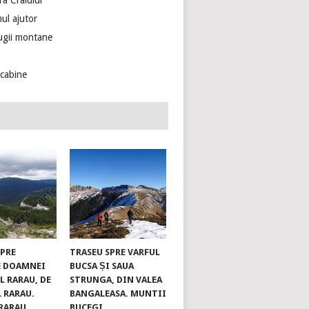
ra Craiului
ul ajutor
ugii montane
ecabine
SPRE
TRASEU SPRE VARFUL
E DOAMNEI
BUCSA ȘI SAUA
L RARAU, DE
STRUNGA, DIN VALEA
L RARAU.
BANGALEASA. MUNTII
RARAU
BUCEGI