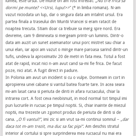
lumea, este ursul. De multe ori am fost intrebat: „
Nu ti-e frica sa
dormi pe munte? <<Ursi, lupu!>>
” (* in limba romana). N-am
vazut niciodata un lup, dar o singura data am intalnit ursul. Era
partea finala a traseului din Muntii Vrancei si eram ratacit de
noaptea trecuta. Stiam doar ca trebuie sa merg spre nord. Era
devreme, cam 9 dimineata si mergeam printr-un luminis. Dintr-o
data am auzit un sunet asemanator unui porc mistret sau chiar a
unui elan, iar apoi am vazut o minge mare paroasa sarind dintr-un
tufis, undeva la aproximativ 20 de metri in fata mea. Totul a fost
atat de rapid, incat nici n-am avut cand sa-mi fie frica. De facut
poze, nici atat. A fugit direct in padure.
In Polonia am avut un incident si cu o vulpe. Dormeam in cort in
apropierea unei cabane si vantul batea foarte tare. In acea seara
mi-am lasat cana si periuta de dinti in afara rucsacului, chiar la
intrarea cort. A fost ceva neobisnuit, in mod normal tot timpul imi
pun lucrurile in rucsac pe timpul noptii. Si, chiar inainte de miezul
noptii, ma trezeste un zgomot produs de periuta de dinti si de
cana.
„O fi vantul!”
, imi zic si am vrut sa-mi continui somnul –
„dar
daca tot m-am trezit, ma duc sa fac pipi”
. Am deschis stratul
interior al cortului si spre surprinderea mea rucsacul nu mai era