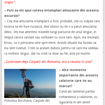
singur”.
– Poti sa-mi spui cateva intamplari amuzante din aceasta
excursie?
– Cea mai amuzanta intamplare a fost, probabil, cea cu vulpea care
incerca sa-mi fure rucsacul, desi atunci nu mi s-a parut amuzanta
deloc. Imi mai amintesc traseele lungi parcurse de unul singur, in
timpul carora cantam sau vorbeam cu voce tare. Apoi, ma trezeam,
brusc, ca o persoana vine spre mine. Aceste situatii ma faceau sa
ma simt rusinat. Cred ca aratam dubios pentru cei care ma vedeau
ca vorbesc singur, dar nu cred ca doar eu fac asta pe munte.
„Cucerisem deja Carpatii din Romania, era o reusita in sine”.
– Alte momente
importante din aceasta
calatorie care te-au
marcat?
Cand am terminat partea
romaneasca a calatoriei, cu
Polonina Borzhava, Carpatii din
siguranta m-am simtit