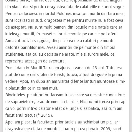
cealalta parte, mai introvertita, este responsabila de unele alegeri
din viata, dar si pentru dragostea fata de calatoriile de unul singur.
Pentru ca locuiesc in nordul Poloniei, insa toti muntii din tara mea
sunt localizati in sud, dragostea mea pentru munte nu a fost ceva
de asteptat. Nu sunt multi oameni din locurile mele natale care sa
inteleaga muntii, frumusetea lor si emotiile pe care le pot oferi.
Am avut ocazia sa
„
gust
„
din placerea de a calatori pe munte
datorita parintilor mei. Aveau amintiri de pe munte din timpul
studentiei, asa ca, au decis sa ne arate, mie si surorii mele, ce
reprezinta acest gen de aventura.
Prima data in Muntii Tatra am ajuns la varsta de 13 ani. Totul era
atat de comercial si plin de turisti, totusi, a fost dragoste la prima
vedere. Apoi, an dupa an am vizitat diferite lanturi muntoase si mi-
a placut din ce in ce mai mult.
Bineinteles, pe atunci nu faceam trasee care sa necesite cunostinte
de supravietuire, erau drumetii in familie. Nici nu-mi trecea prin cap
ca voi porni intr-o calatorie atat de lunga si salbatica, asa cum am
facut anul trecut (* 2015).
Apoi am plecat la facultate, prioritatile s-au schimbat un pic, iar
dragostea mea fata de munte a luat o pauza pana in 2009, cand