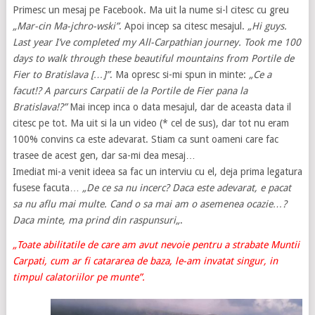
Primesc un mesaj pe Facebook. Ma uit la nume si-l citesc cu greu
„Mar-cin Ma-jchro-wski”
. Apoi incep sa citesc mesajul.
„Hi guys.
Last year I’ve completed my All-Carpathian journey. Took me 100
days to walk through these beautiful mountains from Portile de
Fier to Bratislava […]”
. Ma opresc si-mi spun in minte:
„Ce a
facut!? A parcurs Carpatii de la Portile de Fier pana la
Bratislava!?”
Mai incep inca o data mesajul, dar de aceasta data il
citesc pe tot. Ma uit si la un video (* cel de sus), dar tot nu eram
100% convins ca este adevarat. Stiam ca sunt oameni care fac
trasee de acest gen, dar sa-mi dea mesaj…
Imediat mi-a venit ideea sa fac un interviu cu el, deja prima legatura
fusese facuta…
„De ce sa nu incerc? Daca este adevarat, e pacat
sa nu aflu mai multe. Cand o sa mai am o asemenea ocazie…?
Daca minte, ma prind din raspunsuri
„
.
„Toate abilitatile de care am avut nevoie pentru a strabate Muntii
Carpati, cum ar fi catararea de baza, le-am invatat singur, in
timpul calatoriilor pe munte”.