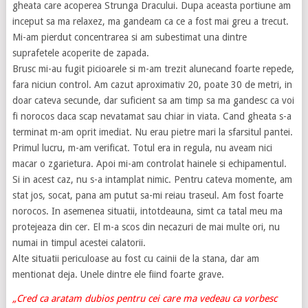
gheata care acoperea Strunga Dracului. Dupa aceasta portiune am
inceput sa ma relaxez, ma gandeam ca ce a fost mai greu a trecut.
Mi-am pierdut concentrarea si am subestimat una dintre
suprafetele acoperite de zapada.
Brusc mi-au fugit picioarele si m-am trezit alunecand foarte repede,
fara niciun control. Am cazut aproximativ 20, poate 30 de metri, in
doar cateva secunde, dar suficient sa am timp sa ma gandesc ca voi
fi norocos daca scap nevatamat sau chiar in viata. Cand gheata s-a
terminat m-am oprit imediat. Nu erau pietre mari la sfarsitul pantei.
Primul lucru, m-am verificat. Totul era in regula, nu aveam nici
macar o zgarietura. Apoi mi-am controlat hainele si echipamentul.
Si in acest caz, nu s-a intamplat nimic. Pentru cateva momente, am
stat jos, socat, pana am putut sa-mi reiau traseul. Am fost foarte
norocos. In asemenea situatii, intotdeauna, simt ca tatal meu ma
protejeaza din cer. El m-a scos din necazuri de mai multe ori, nu
numai in timpul acestei calatorii.
Alte situatii periculoase au fost cu cainii de la stana, dar am
mentionat deja. Unele dintre ele fiind foarte grave.
„Cred ca aratam dubios pentru cei care ma vedeau ca vorbesc