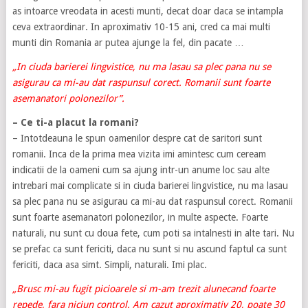
as intoarce vreodata in acesti munti, decat doar daca se intampla
ceva extraordinar. In aproximativ 10-15 ani, cred ca mai multi
munti din Romania ar putea ajunge la fel, din pacate …
„In ciuda barierei lingvistice, nu ma lasau sa plec pana nu se
asigurau ca mi-au dat raspunsul corect. Romanii sunt foarte
asemanatori polonezilor”.
– Ce ti-a placut la romani?
– Intotdeauna le spun oamenilor despre cat de saritori sunt
romanii. Inca de la prima mea vizita imi amintesc cum ceream
indicatii de la oameni cum sa ajung intr-un anume loc sau alte
intrebari mai complicate si in ciuda barierei lingvistice, nu ma lasau
sa plec pana nu se asigurau ca mi-au dat raspunsul corect. Romanii
sunt foarte asemanatori polonezilor, in multe aspecte. Foarte
naturali, nu sunt cu doua fete, cum poti sa intalnesti in alte tari. Nu
se prefac ca sunt fericiti, daca nu sunt si nu ascund faptul ca sunt
fericiti, daca asa simt. Simpli, naturali. Imi plac.
„Brusc mi-au fugit picioarele si m-am trezit alunecand foarte
repede, fara niciun control. Am cazut aproximativ 20, poate 30