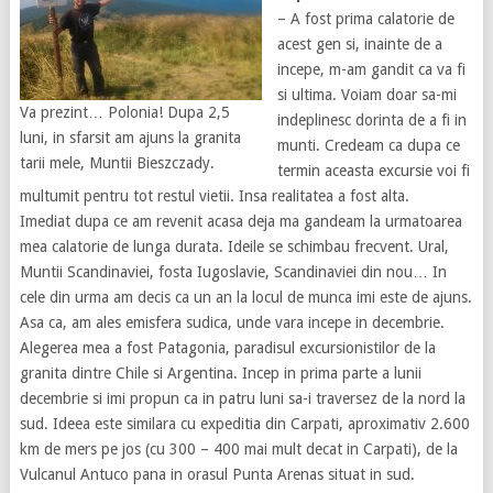
– A fost prima calatorie de
acest gen si, inainte de a
incepe, m-am gandit ca va fi
si ultima. Voiam doar sa-mi
Va prezint… Polonia! Dupa 2,5
indeplinesc dorinta de a fi in
luni, in sfarsit am ajuns la granita
munti. Credeam ca dupa ce
tarii mele, Muntii Bieszczady.
termin aceasta excursie voi fi
multumit pentru tot restul vietii. Insa realitatea a fost alta.
Imediat dupa ce am revenit acasa deja ma gandeam la urmatoarea
mea calatorie de lunga durata. Ideile se schimbau frecvent. Ural,
Muntii Scandinaviei, fosta Iugoslavie, Scandinaviei din nou… In
cele din urma am decis ca un an la locul de munca imi este de ajuns.
Asa ca, am ales emisfera sudica, unde vara incepe in decembrie.
Alegerea mea a fost Patagonia, paradisul excursionistilor de la
granita dintre Chile si Argentina. Incep in prima parte a lunii
decembrie si imi propun ca in patru luni sa-i traversez de la nord la
sud. Ideea este similara cu expeditia din Carpati, aproximativ 2.600
km de mers pe jos (cu 300 – 400 mai mult decat in Carpati), de la
Vulcanul Antuco pana in orasul Punta Arenas situat in sud.