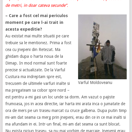
de metri, in doar cateva secunde”.
– Care a fost cel mai periculos
moment pe care l-ai trait in
acesta expeditie?
Au existat mai multe situatii pe care
trebuie sa le mentionez. Prima a fost
cea cu jnepeni din Retezat. Ma
ghidam dupa o harta noua de la
Dimap. In mod normal sunt foarte
precise si actualizate. De la Varful
Custura ma indreptam spre est,
Varful Moldoveanu
trecusem de ultimele varfuri inalte si
ma pregateam sa cobor spre nord –
est pentru a-mi gasi un loc unde sa dorm. Am vazut o pajiste
frumoasa, jos in acea directie, iar harta imi arata inca o jumatate de
ora de mers pe un traseu marcat cu cruce galbena. Dupa putin timp
mi-am dat seama ca merg prin jnepeni, erau din ce in ce mai inalti si
ma afundam in ei. Intr-un final, mi-am dat seama ca sunt blocat.
Nu exista niciun traseu, sa nu mai vorbim de marcaje. Jnepenii erau