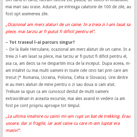
mai mari sau orase. Adunat, pe intreaga calatorie de 100 de zile, au
fost opt asemenea zile.
„Ocazional am mers alaturi de un caine. In a treia zi l-am lasat sa
plece, mai tarziu ar fi putut fi dificil pentru el”.
– Tot traseul l-ai parcurs singur?
– De la Baile Herculane, ocazional am mers alaturi de un caine. In a
treia zi l-am lasat sa plece, mai tarziu ar fi putut fi dificil pentru el,
asa ca, am decis sa ne despartim inca de la inceput. Dupa aceea, m-
am intalnit cu mai multi oameni in toate cele cinci tari prin care am
trecut (* Romania, Ucraina, Polonia, Cehia si Slovacia). Unii dintre
ei au mers alaturi de mine pentru o zi sau doua si cam atat.
Trebuie sa spun ca am cunoscut destul de multi oameni
extraordinari in aceasta excursie, mai ales avand in vedere ca am
fost pe cont propriu aproape tot timpul.
„La ultima intalnire cu cainii mi-am rupt un bat de trekking. Erau
usoare, dar si fragile, iar acel caine cu care m-am luptat era
masiv!”.