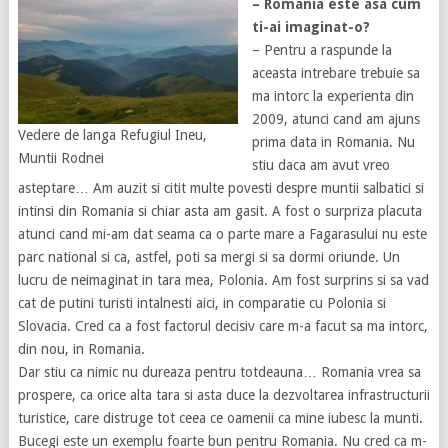
– Romania este asa cum
ti-ai imaginat-o?
– Pentru a raspunde la
aceasta intrebare trebuie sa
ma intorc la experienta din
2009, atunci cand am ajuns
Vedere de langa Refugiul Ineu,
prima data in Romania. Nu
Muntii Rodnei
stiu daca am avut vreo
asteptare… Am auzit si citit multe povesti despre muntii salbatici si
intinsi din Romania si chiar asta am gasit. A fost o surpriza placuta
atunci cand mi-am dat seama ca o parte mare a Fagarasului nu este
parc national si ca, astfel, poti sa mergi si sa dormi oriunde. Un
lucru de neimaginat in tara mea, Polonia. Am fost surprins si sa vad
cat de putini turisti intalnesti aici, in comparatie cu Polonia si
Slovacia. Cred ca a fost factorul decisiv care m-a facut sa ma intorc,
din nou, in Romania.
Dar stiu ca nimic nu dureaza pentru totdeauna… Romania vrea sa
prospere, ca orice alta tara si asta duce la dezvoltarea infrastructurii
turistice, care distruge tot ceea ce oamenii ca mine iubesc la munti.
Bucegi este un exemplu foarte bun pentru Romania. Nu cred ca m-