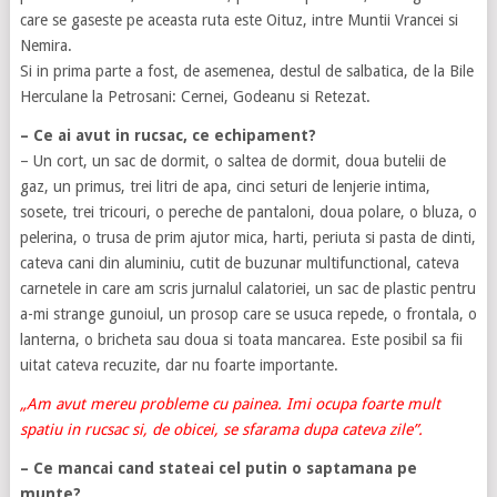
care se gaseste pe aceasta ruta este Oituz, intre Muntii Vrancei si
Nemira.
Si in prima parte a fost, de asemenea, destul de salbatica, de la Bile
Herculane la Petrosani: Cernei, Godeanu si Retezat.
– Ce ai avut in rucsac, ce echipament?
– Un cort, un sac de dormit, o saltea de dormit, doua butelii de
gaz, un primus, trei litri de apa, cinci seturi de lenjerie intima,
sosete, trei tricouri, o pereche de pantaloni, doua polare, o bluza, o
pelerina, o trusa de prim ajutor mica, harti, periuta si pasta de dinti,
cateva cani din aluminiu, cutit de buzunar multifunctional, cateva
carnetele in care am scris jurnalul calatoriei, un sac de plastic pentru
a-mi strange gunoiul, un prosop care se usuca repede, o frontala, o
lanterna, o bricheta sau doua si toata mancarea. Este posibil sa fii
uitat cateva recuzite, dar nu foarte importante.
„Am avut mereu probleme cu painea. Imi ocupa foarte mult
spatiu in rucsac si, de obicei, se sfarama dupa cateva zile”.
– Ce mancai cand stateai cel putin o saptamana pe
munte?