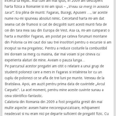
incerca sa explic. Asa cum am mai spus, in 2009 am descoperit
harta fizica a Romaniei si mi-am spus –
„Vreau sa merg in aceasta
tara!”
. Era plina de munti: Fagaras, Bucegi, Apuseni …, iar aceste
nume nu-mi spuneau absolut nimic. Cercetand harta mi-am dat
seama cat de frumosi si cat de dezgoliti sunt acesti munti fata de
cei din tara mea sau din Europa de Vest. Asa ca, mi-am cumparat o
harta a muntilor Fagaras, am postat pe cateva forumuri montane
din Polonia ca imi caut doi sau trei insotitori pentru o excursie si am
inceput sa ma pregatesc. Pentru a reduce costurile la combustibil
imi doream sa merg cu masina, dar mai voiam si pe cineva cu
experienta alaturi de mine. Aveam o pauza lunga…
Pe parcursul acestor pregatiri am citit o relatare a unui grup de
studenti polonezi care a mers in Fagaras si intalnirea lor cu un
cuplu de polonezi ce se afla de trei luni pe munte. Veneau de la
Bratislava. Apoi, am auzit pentru prima data de cuvintele „Arcul
Carpatic”. La acel moment, pentru mine aceste cuvinte sunau a
ceva stiintifico-fantastic.
Calatoria din Romania din 2009 a fost pregatita gresit din mai
multe aspecte: aveam haine necorespunzatoare, echipament
neadecvat si nu eram nici pe departe suficient de pregatit fizic. Cu