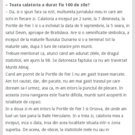
– Toata calatoria a durat fix 100 de zile?
– Da, si o spun fara sa ezit, multumita jurnalului meu in care am
scris in fiecare zi. Calatoria a inceput pe 2 iunie, la 7 dimineata, la
Portile de Fier I si s-a incheiat la data de 9 septembrie, la 5 seara, in
satul Devin, aproape de Bratislava. Are si o semnificatie simbolica, a
inceput de la malurile fluviului Dunarea si s-a terminat tot la
malurile sale, dupa 3 luni de ratacire prin munti.
Trebuie mentionat ca, atunci cand am adunat zilele, de dragul
statisticii, am ajuns la 98. Se datoreaza faptului ca nu am traversat
Muntii Almaj.
Cand am pornit de la Portile de Fier I nu am gasit trasee marcate.
Am tot cautat, dar, din pacate, nu am mai gasit traseul pe care
doream sa-l urmez, asa ca, m-am intors la punctul de plecare. In
aceasta zona navigarea este foarte dificila, muntii sunt acoperiti in
totalitate de copaci.
In a doua zi m-am intors la Portile de Fier I si Orsova, de unde am
luat un taxi pana la Baile Herculane. In a treia zi, calatoria mea a
inceput, inca o data, insa din acea localitate situata intr-o zona
superba. De aceea, de obicei, la statisticile mele nu iau in