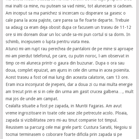
mai inalti ca mine, nu puteam sa vad nimic, tot alunecam si cadeam.
Am inceput sa ma panichez si incercam cu disperare sa gasesc o
cale pana la acea pajiste, care parea sa fie foarte departe. Trebuie
sa adaug ca eram deja obosit dupa ce facusem un traseu de 11-12
ore si imi doream doar un loc unde sa-mi pun cortul si sa dorm. In
schimb, incepusem o lupta pentru viata mea.
Atunci mi-am rupt rau perechea de pantaloni de pe mine si aproape
mi-am pierdut telefonul, pe care, cu putin noroc, l-am observat in
timp ce-mi aluneca printr-o gaura din buzunar. Dupa o ora sau
doua, complet epuizat, am ajuns in cele din urma in acea poienita.
Acest traseu a fost cel mai lung din aceasta calatorie, cam 13 ore.
Eram inca inconjurat de jnepeni, dar a doua zi cu mai multa energie
am trecut prin ei si in cele din urma am gasit crucea galbena…, mult
mai jos de unde am campat.
Cealalta situatie a fost pe zapada, in Muntii Fagaras. Am avut
vreme ingrozitoare in toate cele sase zile petrecute acolo. Ploaia,
zapada si vizibilitatea zero mi-au tinut companie tot timpul.
Reusisem sa parcurg cele mai grele parti: Custura Saratii, Negoiu si
tocmai terminasem o coborare foarte dificila prin zapada si pe