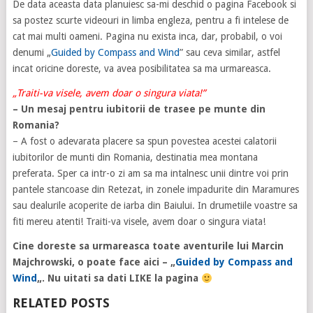
De data aceasta data planuiesc sa-mi deschid o pagina Facebook si
sa postez scurte videouri in limba engleza, pentru a fi intelese de
cat mai multi oameni. Pagina nu exista inca, dar, probabil, o voi
denumi „
Guided by Compass and Wind
” sau ceva similar, astfel
incat oricine doreste, va avea posibilitatea sa ma urmareasca.
„Traiti-va visele, avem doar o singura viata!”
– Un mesaj pentru iubitorii de trasee pe munte din
Romania?
– A fost o adevarata placere sa spun povestea acestei calatorii
iubitorilor de munti din Romania, destinatia mea montana
preferata. Sper ca intr-o zi am sa ma intalnesc unii dintre voi prin
pantele stancoase din Retezat, in zonele impadurite din Maramures
sau dealurile acoperite de iarba din Baiului. In drumetiile voastre sa
fiti mereu atenti! Traiti-va visele, avem doar o singura viata!
Cine doreste sa urmareasca toate aventurile lui Marcin
Majchrowski, o poate face aici – „
Guided by Compass and
Wind
„. Nu uitati sa dati LIKE la pagina
RELATED POSTS