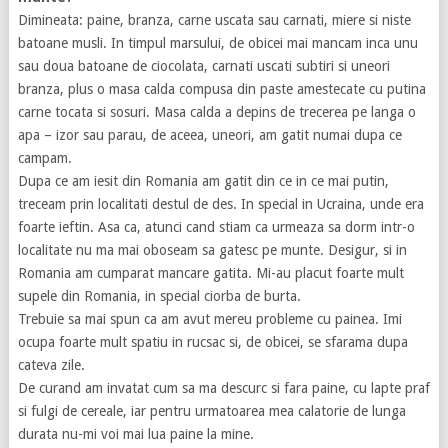
Dimineata: paine, branza, carne uscata sau carnati, miere si niste
batoane musli. In timpul marsului, de obicei mai mancam inca unu
sau doua batoane de ciocolata, carnati uscati subtiri si uneori
branza, plus o masa calda compusa din paste amestecate cu putina
carne tocata si sosuri. Masa calda a depins de trecerea pe langa o
apa – izor sau parau, de aceea, uneori, am gatit numai dupa ce
campam.
Dupa ce am iesit din Romania am gatit din ce in ce mai putin,
treceam prin localitati destul de des. In special in Ucraina, unde era
foarte ieftin. Asa ca, atunci cand stiam ca urmeaza sa dorm intr-o
localitate nu ma mai oboseam sa gatesc pe munte. Desigur, si in
Romania am cumparat mancare gatita. Mi-au placut foarte mult
supele din Romania, in special ciorba de burta.
Trebuie sa mai spun ca am avut mereu probleme cu painea. Imi
ocupa foarte mult spatiu in rucsac si, de obicei, se sfarama dupa
cateva zile.
De curand am invatat cum sa ma descurc si fara paine, cu lapte praf
si fulgi de cereale, iar pentru urmatoarea mea calatorie de lunga
durata nu-mi voi mai lua paine la mine.