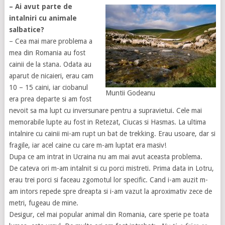
– Ai avut parte de
intalniri cu animale
salbatice?
– Cea mai mare problema a
mea din Romania au fost
cainii de la stana. Odata au
aparut de nicaieri, erau cam
10 – 15 caini, iar ciobanul
Muntii Godeanu
era prea departe si am fost
nevoit sa ma lupt cu inversunare pentru a supravietui. Cele mai
memorabile lupte au fost in Retezat, Ciucas si Hasmas. La ultima
intalnire cu cainii mi-am rupt un bat de trekking. Erau usoare, dar si
fragile, iar acel caine cu care m-am luptat era masiv!
Dupa ce am intrat in Ucraina nu am mai avut aceasta problema.
De cateva ori m-am intalnit si cu porci mistreti. Prima data in Lotru,
erau trei porci si faceau zgomotul lor specific. Cand i-am auzit m-
am intors repede spre dreapta si i-am vazut la aproximativ zece de
metri, fugeau de mine.
Desigur, cel mai popular animal din Romania, care sperie pe toata