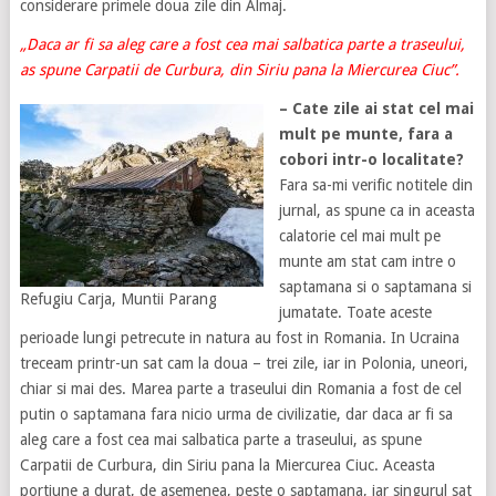
considerare primele doua zile din Almaj.
„Daca ar fi sa aleg care a fost cea mai salbatica parte a traseului,
as spune Carpatii de Curbura, din Siriu pana la Miercurea Ciuc”.
– Cate zile ai stat cel mai
mult pe munte, fara a
cobori intr-o localitate?
Fara sa-mi verific notitele din
jurnal, as spune ca in aceasta
calatorie cel mai mult pe
munte am stat cam intre o
saptamana si o saptamana si
Refugiu Carja, Muntii Parang
jumatate. Toate aceste
perioade lungi petrecute in natura au fost in Romania. In Ucraina
treceam printr-un sat cam la doua – trei zile, iar in Polonia, uneori,
chiar si mai des. Marea parte a traseului din Romania a fost de cel
putin o saptamana fara nicio urma de civilizatie, dar daca ar fi sa
aleg care a fost cea mai salbatica parte a traseului, as spune
Carpatii de Curbura, din Siriu pana la Miercurea Ciuc. Aceasta
portiune a durat, de asemenea, peste o saptamana, iar singurul sat