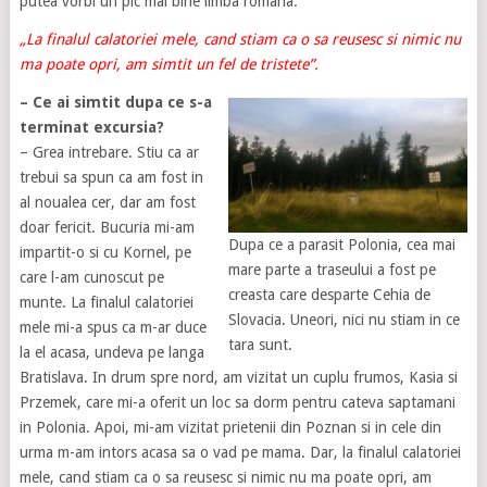
putea vorbi un pic mai bine limba romana.
„La finalul calatoriei mele, cand stiam ca o sa reusesc si nimic nu
ma poate opri, am simtit un fel de tristete”.
– Ce ai simtit dupa ce s-a
terminat excursia?
– Grea intrebare. Stiu ca ar
trebui sa spun ca am fost in
al noualea cer, dar am fost
doar fericit. Bucuria mi-am
Dupa ce a parasit Polonia, cea mai
impartit-o si cu Kornel, pe
mare parte a traseului a fost pe
care l-am cunoscut pe
creasta care desparte Cehia de
munte. La finalul calatoriei
Slovacia. Uneori, nici nu stiam in ce
mele mi-a spus ca m-ar duce
tara sunt.
la el acasa, undeva pe langa
Bratislava. In drum spre nord, am vizitat un cuplu frumos, Kasia si
Przemek, care mi-a oferit un loc sa dorm pentru cateva saptamani
in Polonia. Apoi, mi-am vizitat prietenii din Poznan si in cele din
urma m-am intors acasa sa o vad pe mama. Dar, la finalul calatoriei
mele, cand stiam ca o sa reusesc si nimic nu ma poate opri, am