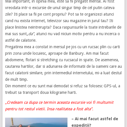
Mai important, in opinia mea, este sa fii pregatit mental. Ai fost
vreodata intr-o excursie de unul singur timp de cel putin cateva
zile? Iti place sa fii pe cont propriu? Pot sa te organizezi atunci
cand nu exista internet, televizor sau magazine in jurul tau? Iti
place linistea neintrerupta? Daca raspunsurile la toate intrebarile de
mai sus sunt
„da”
, atunci nu vad niciun motiv pentru a nu incerca o
astfel de calatorie.
Pregatirea mea a constat in mersul pe jos cu un rucsac plin cu carti
prin zona unde locuiesc, aproape de Banbury. Am mai facut
abdomene, flotari si stretching cu rucsacul in spate. De asemenea,
cautarea hartilor, dar si adunarea de informatii de la oameni care au
facut calatorii similare, prin intermediul internetului, mi-a luat destul
de mult timp.
Din moment ce eu sunt mai demodat si refuz sa folosesc GPS-ul, a
trebuit sa transport doua kilograme harti.
„Credeam ca dupa ce termin aceasta excursie voi fi multumit
pentru tot restul vietii. Insa realitatea a fost alta”.
– Ai mai facut astfel de
expeditii?