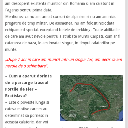
am descoperit existenta muntilor din Romania si am calatorit in
Fagaras pentru prima data.
Mentionez ca nu am urmat cursuri de alpinism si nu am am nicio
pregatire de timp militar. De asemenea, nu am folosit niciodata
echipament special, exceptand betele de trekking. Toate abilitatile
de care am avut nevoie pentru a strabate Muntii Carpati, cum ar fi
catararea de baza, le-am invatat singur, in timpul calatoriilor pe
munte.
„Dupa 7 ani in care am muncit intr-un singur loc, am decis ca am
nevoie de o schimbare”.
– Cum a aparut dorinta
de a parcurge traseul
Portile de Fier –
Bratislava?
– Este o poveste lunga si
cateva motive care m-au
determinat sa pornesc in
aceasta calatorie, dar voi