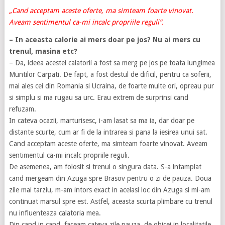
„Cand acceptam aceste oferte, ma simteam foarte vinovat.
Aveam sentimentul ca-mi incalc propriile reguli”.
– In aceasta calorie ai mers doar pe jos? Nu ai mers cu
trenul, masina etc?
– Da, ideea acestei calatorii a fost sa merg pe jos pe toata lungimea
Muntilor Carpati. De fapt, a fost destul de dificil, pentru ca soferii,
mai ales cei din Romania si Ucraina, de foarte multe ori, opreau pur
si simplu si ma rugau sa urc. Erau extrem de surprinsi cand
refuzam.
In cateva ocazii, marturisesc, i-am lasat sa ma ia, dar doar pe
distante scurte, cum ar fi de la intrarea si pana la iesirea unui sat.
Cand acceptam aceste oferte, ma simteam foarte vinovat. Aveam
sentimentul ca-mi incalc propriile reguli.
De asemenea, am folosit si trenul o singura data. S-a intamplat
cand mergeam din Azuga spre Brasov pentru o zi de pauza. Doua
zile mai tarziu, m-am intors exact in acelasi loc din Azuga si mi-am
continuat marsul spre est. Astfel, aceasta scurta plimbare cu trenul
nu influenteaza calatoria mea.
Din cand in cand, faceam cateva zile pauza, de obicei in localitatile