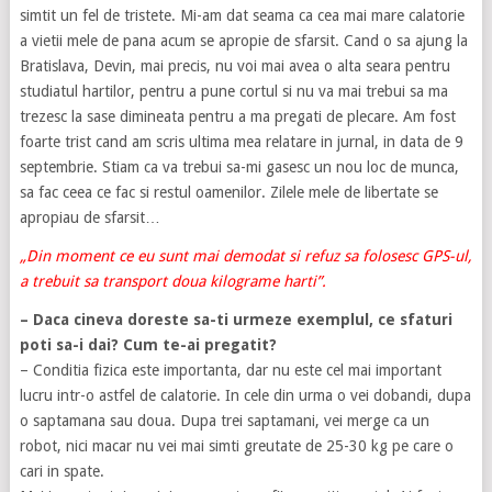
simtit un fel de tristete. Mi-am dat seama ca cea mai mare calatorie
a vietii mele de pana acum se apropie de sfarsit. Cand o sa ajung la
Bratislava, Devin, mai precis, nu voi mai avea o alta seara pentru
studiatul hartilor, pentru a pune cortul si nu va mai trebui sa ma
trezesc la sase dimineata pentru a ma pregati de plecare. Am fost
foarte trist cand am scris ultima mea relatare in jurnal, in data de 9
septembrie. Stiam ca va trebui sa-mi gasesc un nou loc de munca,
sa fac ceea ce fac si restul oamenilor. Zilele mele de libertate se
apropiau de sfarsit…
„Din moment ce eu sunt mai demodat si refuz sa folosesc GPS-ul,
a trebuit sa transport doua kilograme harti”.
– Daca cineva doreste sa-ti urmeze exemplul, ce sfaturi
poti sa-i dai? Cum te-ai pregatit?
– Conditia fizica este importanta, dar nu este cel mai important
lucru intr-o astfel de calatorie. In cele din urma o vei dobandi, dupa
o saptamana sau doua. Dupa trei saptamani, vei merge ca un
robot, nici macar nu vei mai simti greutate de 25-30 kg pe care o
cari in spate.