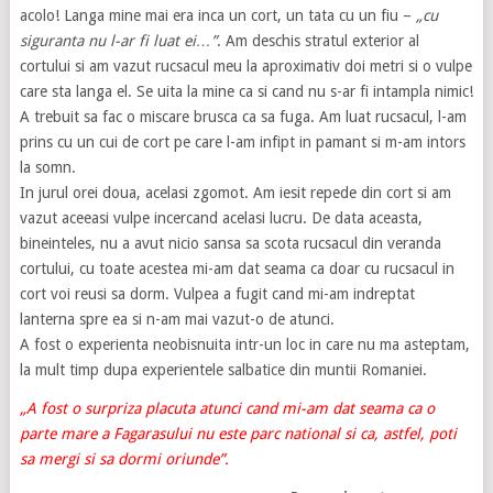
acolo! Langa mine mai era inca un cort, un tata cu un fiu –
„cu
siguranta nu l-ar fi luat ei…”
. Am deschis stratul exterior al
cortului si am vazut rucsacul meu la aproximativ doi metri si o vulpe
care sta langa el. Se uita la mine ca si cand nu s-ar fi intampla nimic!
A trebuit sa fac o miscare brusca ca sa fuga. Am luat rucsacul, l-am
prins cu un cui de cort pe care l-am infipt in pamant si m-am intors
la somn.
In jurul orei doua, acelasi zgomot. Am iesit repede din cort si am
vazut aceeasi vulpe incercand acelasi lucru. De data aceasta,
bineinteles, nu a avut nicio sansa sa scota rucsacul din veranda
cortului, cu toate acestea mi-am dat seama ca doar cu rucsacul in
cort voi reusi sa dorm. Vulpea a fugit cand mi-am indreptat
lanterna spre ea si n-am mai vazut-o de atunci.
A fost o experienta neobisnuita intr-un loc in care nu ma asteptam,
la mult timp dupa experientele salbatice din muntii Romaniei.
„A fost o surpriza placuta atunci cand mi-am dat seama ca o
parte mare a Fagarasului nu este parc national si ca, astfel, poti
sa mergi si sa dormi oriunde”.