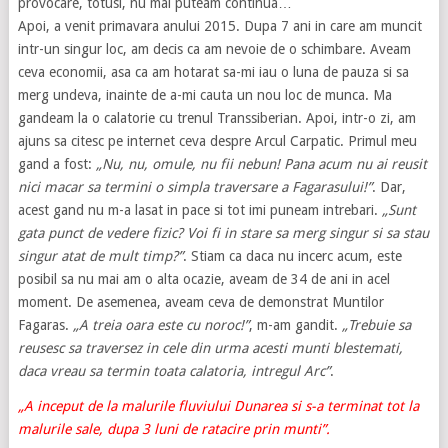
provocare, totusi, nu mai puteam continua…
Apoi, a venit primavara anului 2015. Dupa 7 ani in care am muncit
intr-un singur loc, am decis ca am nevoie de o schimbare. Aveam
ceva economii, asa ca am hotarat sa-mi iau o luna de pauza si sa
merg undeva, inainte de a-mi cauta un nou loc de munca. Ma
gandeam la o calatorie cu trenul Transsiberian. Apoi, intr-o zi, am
ajuns sa citesc pe internet ceva despre Arcul Carpatic. Primul meu
gand a fost:
„Nu, nu, omule, nu fii nebun! Pana acum nu ai reusit
nici macar sa termini o simpla traversare a Fagarasului!”
. Dar,
acest gand nu m-a lasat in pace si tot imi puneam intrebari.
„Sunt
gata punct de vedere fizic? Voi fi in stare sa merg singur si sa stau
singur atat de mult timp?”
. Stiam ca daca nu incerc acum, este
posibil sa nu mai am o alta ocazie, aveam de 34 de ani in acel
moment. De asemenea, aveam ceva de demonstrat Muntilor
Fagaras.
„A treia oara este cu noroc!”
, m-am gandit.
„Trebuie sa
reusesc sa traversez in cele din urma acesti munti blestemati,
daca vreau sa termin toata calatoria, intregul Arc”
.
„A inceput de la malurile fluviului Dunarea si s-a terminat tot la
malurile sale, dupa 3 luni de ratacire prin munti”.