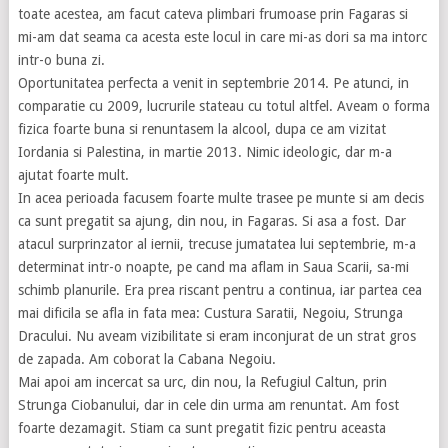
toate acestea, am facut cateva plimbari frumoase prin Fagaras si
mi-am dat seama ca acesta este locul in care mi-as dori sa ma intorc
intr-o buna zi.
Oportunitatea perfecta a venit in septembrie 2014. Pe atunci, in
comparatie cu 2009, lucrurile stateau cu totul altfel. Aveam o forma
fizica foarte buna si renuntasem la alcool, dupa ce am vizitat
Iordania si Palestina, in martie 2013. Nimic ideologic, dar m-a
ajutat foarte mult.
In acea perioada facusem foarte multe trasee pe munte si am decis
ca sunt pregatit sa ajung, din nou, in Fagaras. Si asa a fost. Dar
atacul surprinzator al iernii, trecuse jumatatea lui septembrie, m-a
determinat intr-o noapte, pe cand ma aflam in Saua Scarii, sa-mi
schimb planurile. Era prea riscant pentru a continua, iar partea cea
mai dificila se afla in fata mea: Custura Saratii, Negoiu, Strunga
Dracului. Nu aveam vizibilitate si eram inconjurat de un strat gros
de zapada. Am coborat la Cabana Negoiu.
Mai apoi am incercat sa urc, din nou, la Refugiul Caltun, prin
Strunga Ciobanului, dar in cele din urma am renuntat. Am fost
foarte dezamagit. Stiam ca sunt pregatit fizic pentru aceasta