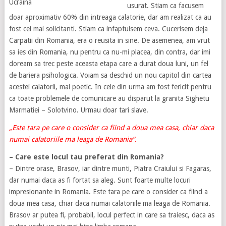
Ucraina
usurat. Stiam ca facusem
doar aproximativ 60% din intreaga calatorie, dar am realizat ca au
fost cei mai solicitanti. Stiam ca infaptuisem ceva. Cucerisem deja
Carpatii din Romania, era o reusita in sine. De asemenea, am vrut
sa ies din Romania, nu pentru ca nu-mi placea, din contra, dar imi
doream sa trec peste aceasta etapa care a durat doua luni, un fel
de bariera psihologica. Voiam sa deschid un nou capitol din cartea
acestei calatorii, mai poetic. In cele din urma am fost fericit pentru
ca toate problemele de comunicare au disparut la granita Sighetu
Marmatiei – Solotvino. Urmau doar tari slave.
„Este tara pe care o consider ca fiind a doua mea casa, chiar daca
numai calatoriile ma leaga de Romania”.
– Care este locul tau preferat din Romania?
– Dintre orase, Brasov, iar dintre munti, Piatra Craiului si Fagaras,
dar numai daca as fi fortat sa aleg. Sunt foarte multe locuri
impresionante in Romania. Este tara pe care o consider ca fiind a
doua mea casa, chiar daca numai calatoriile ma leaga de Romania.
Brasov ar putea fi, probabil, locul perfect in care sa traiesc, daca as