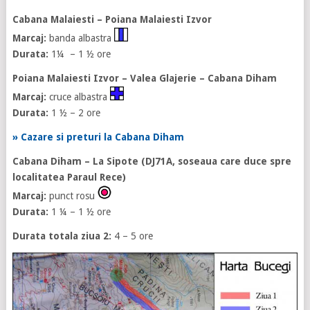
Cabana Malaiesti – Poiana Malaiesti Izvor
Marcaj:
banda albastra
Durata:
1¼ – 1 ½ ore
Poiana Malaiesti Izvor – Valea Glajerie – Cabana Diham
Marcaj:
cruce albastra
Durata:
1 ½ – 2 ore
» Cazare si preturi la Cabana Diham
Cabana Diham – La Sipote
(
DJ71A,
soseaua care duce spre
localitatea Paraul Rece)
Marcaj:
punct rosu
Durata:
1 ¼ – 1 ½ ore
Durata totala ziua 2:
4 – 5 ore