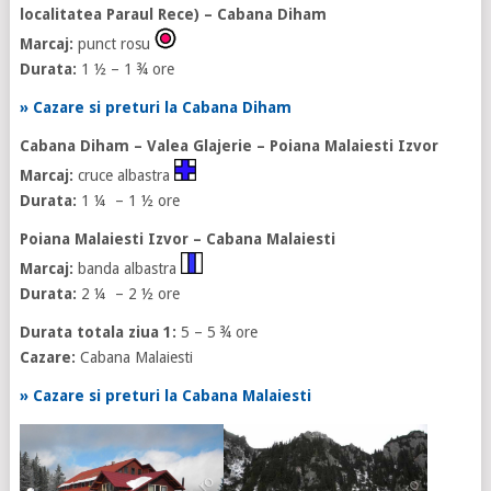
localitatea Paraul Rece) – Cabana Diham
Marcaj:
punct rosu
Durata:
1 ½ – 1 ¾ ore
» Cazare si preturi la Cabana Diham
Cabana Diham – Valea Glajerie – Poiana Malaiesti Izvor
Marcaj:
cruce albastra
Durata:
1 ¼ – 1 ½ ore
Poiana Malaiesti Izvor – Cabana Malaiesti
Marcaj:
banda albastra
Durata:
2 ¼ – 2 ½ ore
Durata totala ziua 1:
5 – 5 ¾ ore
Cazare:
Cabana Malaiesti
» Cazare si preturi la Cabana Malaiesti