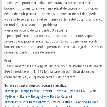
– talpa este putin mai inalta (comparativ cu precedentii mei
bocanci). In prima tura m-am impiedicat de cateva ori, nu ridicam
destul de mult piciorul. Problema s-a remediat destul de repede
– sireturile se desfac, la fel se intampla si la restul bocancilor, dar cu
un nod dublu ai scapat de problema
– este un bocanc de tura pentru 3 sezoane
– pe timpul iernii, dupa prima zi, traseu usor, de 3 ore, zapada
semi-apoasa, piciorul s-a umezit putin. In concluzie, iarna acesti
bocanci nu sunt recomandati pentru excursii mai lungi de 2 zile si in
niciun caz pentru trasee de creasta
Pret
I-am cumparat in luna august 2012 cu 557 lei. Pretul de raft era de
599 lei (reducere de la 769 lei), la care am beneficiat de inca o
reducere de 7%, cu ajutorul cardului de fidelitate.
Ture realizate pentru aceasta analiza:
Traseu pe Olimp: Paralia Katerini – Prionia – Refugiul A – Skala –
Mytikas – Skala – Refugiul A – Paralia Katerini
Traseu in Muntii Rila: Borovets – Valea Bistrica – Cabana Musala –