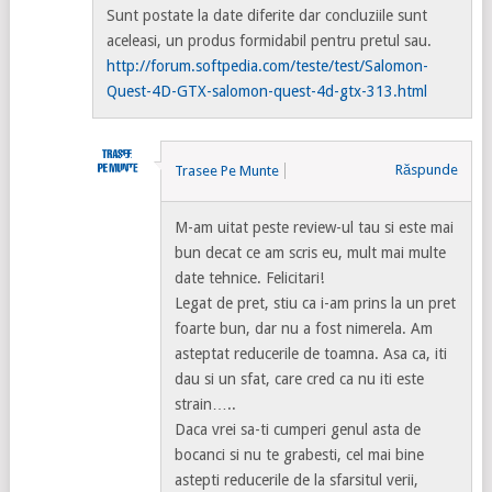
Sunt postate la date diferite dar concluziile sunt
aceleasi, un produs formidabil pentru pretul sau.
http://forum.softpedia.com/teste/test/Salomon-
Quest-4D-GTX-salomon-quest-4d-gtx-313.html
Răspunde
Trasee Pe Munte
M-am uitat peste review-ul tau si este mai
bun decat ce am scris eu, mult mai multe
date tehnice. Felicitari!
Legat de pret, stiu ca i-am prins la un pret
foarte bun, dar nu a fost nimerela. Am
asteptat reducerile de toamna. Asa ca, iti
dau si un sfat, care cred ca nu iti este
strain…..
Daca vrei sa-ti cumperi genul asta de
bocanci si nu te grabesti, cel mai bine
astepti reducerile de la sfarsitul verii,