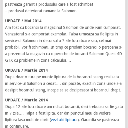
pastreaza garantia produsului care a fost schimbat
– produsul deteriorat ramane la Salomon
UPDATE / Mai 2014
Am fost cu bocancii la magazinul Salomon de unde i-am cumparat.
Vanzatorul s-a comportat exemplar. Talpa urmeaza sa fie lipita in
service-ul Salomon in decursul a 7 zile lucratoare sau, cel mai
probabil, vor fi schimbati. In timp ce predam bocancii o persoana s-
a prezentat la magazin cu o pereche de bocanci Salomon Quest 4D
GTX cu probleme in zona calcaiului….
UPDATE / Martie 2014
Dupa doar o tura pe munte lipitura de la bocancul stang realizata
in service-ul Salomon a cedat…. din pacate, exact in zona unde s-a
dezlipit bocancul stang, incepe sa se dezlipeasca si bocancul drept.
UPDATE / Martie 2014
Dupa 12 zile lucratoare am ridicat bocancii, desi trebuiau sa fie gata
in 7 zile…. Talpa a fost lipita, dar din punctul meu de vedere
lipitura lasa mult de dorit (
vezi aici lipitura
). Garantia se pastreaza
in continuare.