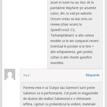
acum in iunie nu au stoc ok la
pantalonii Wayfarer pe anumite
culori, din ce vad pe website.
Oricum vreau sa mai scriu un
review (chiar acum) la
SpeedCross3 CS,
Techamphibian3 si alte cateva
modele ce le-am cumparat recent.
Eventual le postam si la tine +
alte echipamente, gen pioleti,
coltari si alte chestii specifice
muntelui.
Răspunde
Vlad
Parerea mea e ca Scarpa sau Garmont sunt peste
Salomon ca si performante. Cel putin in magazinele
de duzina din malluri Salomonul e o chinezarie
ieftina. Lipituri cu prelandezul la vedere, materiale