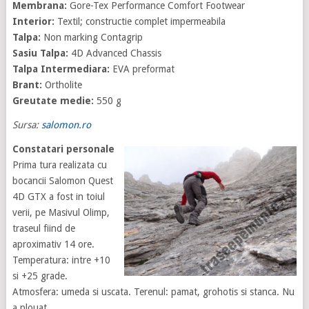
Membrana:
Gore-Tex Performance Comfort Footwear
Interior:
Textil; constructie complet impermeabila
Talpa:
Non marking Contagrip
Sasiu Talpa:
4D Advanced Chassis
Talpa Intermediara:
EVA preformat
Brant:
Ortholite
Greutate medie:
550 g
Sursa:
salomon.ro
Constatari personale
Prima tura realizata cu
bocancii Salomon Quest
4D GTX a fost in toiul
verii, pe Masivul Olimp,
traseul fiind de
aproximativ 14 ore.
Temperatura: intre +10
si +25 grade.
Atmosfera: umeda si uscata. Terenul: pamat, grohotis si stanca. Nu
a plouat.