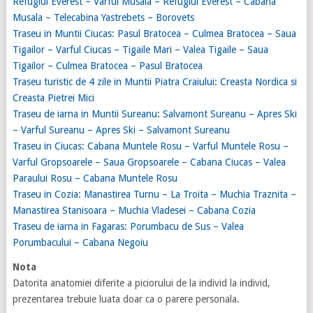
Refugiul Everest – Varful Musala – Refugiul Everest – Cabana
Musala – Telecabina Yastrebets – Borovets
Traseu in Muntii Ciucas: Pasul Bratocea – Culmea Bratocea – Saua
Tigailor – Varful Ciucas – Tigaile Mari – Valea Tigaile – Saua
Tigailor – Culmea Bratocea – Pasul Bratocea
Traseu turistic de 4 zile in Muntii Piatra Craiului: Creasta Nordica si
Creasta Pietrei Mici
Traseu de iarna in Muntii Sureanu: Salvamont Sureanu – Apres Ski
– Varful Sureanu – Apres Ski – Salvamont Sureanu
Traseu in Ciucas: Cabana Muntele Rosu – Varful Muntele Rosu –
Varful Gropsoarele – Saua Gropsoarele – Cabana Ciucas – Valea
Paraului Rosu – Cabana Muntele Rosu
Traseu in Cozia: Manastirea Turnu – La Troita – Muchia Traznita –
Manastirea Stanisoara – Muchia Vladesei – Cabana Cozia
Traseu de iarna in Fagaras: Porumbacu de Sus – Valea
Porumbacului – Cabana Negoiu
Nota
Datorita anatomiei diferite a piciorului de la individ la individ,
prezentarea trebuie luata doar ca o parere personala.