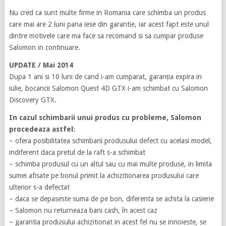
Nu cred ca sunt multe firme in Romania care schimba un produs
care mai are 2 luni pana iese din garantie, iar acest fapt este unul
dintre motivele care ma face sa recomand si sa cumpar produse
Salomon in continuare.
UPDATE / Mai 2014
Dupa 1 ani si 10 luni de cand i-am cumparat, garanția expira in
iulie, bocancii Salomon Quest 4D GTX i-am schimbat cu Salomon
Discovery GTX.
In cazul schimbarii unui produs cu probleme, Salomon
procedeaza astfel:
– ofera posibilitatea schimbarii produsului defect cu acelasi model,
indiferent daca pretul de la raft s-a schimbat
– schimba produsul cu un altul sau cu mai multe produse, in limita
sumei afisate pe bonul primit la achizitionarea produsului care
ulterior s-a defectat
– daca se depaseste suma de pe bon, diferenta se achita la casierie
– Salomon nu returneaza bani cash, în acest caz
– garantia produsului achizitionat in acest fel nu se innoieste, se