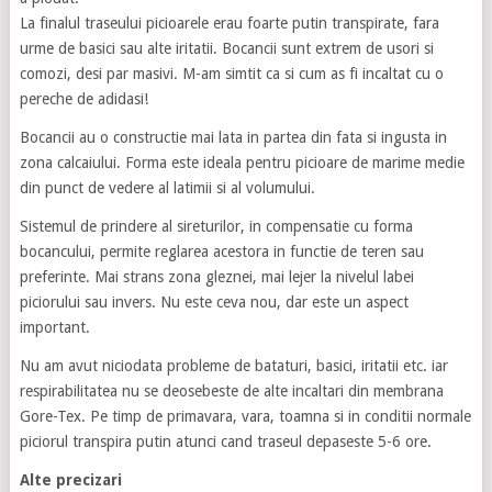
La finalul traseului picioarele erau foarte putin transpirate, fara
urme de basici sau alte iritatii. Bocancii sunt extrem de usori si
comozi, desi par masivi. M-am simtit ca si cum as fi incaltat cu o
pereche de adidasi!
Bocancii au o constructie mai lata in partea din fata si ingusta in
zona calcaiului. Forma este ideala pentru picioare de marime medie
din punct de vedere al latimii si al volumului.
Sistemul de prindere al sireturilor, in compensatie cu forma
bocancului, permite reglarea acestora in functie de teren sau
preferinte. Mai strans zona gleznei, mai lejer la nivelul labei
piciorului sau invers. Nu este ceva nou, dar este un aspect
important.
Nu am avut niciodata probleme de bataturi, basici, iritatii etc. iar
respirabilitatea nu se deosebeste de alte incaltari din membrana
Gore-Tex. Pe timp de primavara, vara, toamna si in conditii normale
piciorul transpira putin atunci cand traseul depaseste 5-6 ore.
Alte precizari