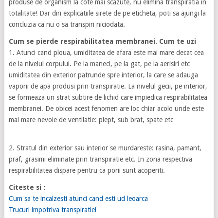
produse de organism la cote mai scazute, nu elimina transpiratia in
totalitate! Dar din explicatiile sirete de pe eticheta, poti sa ajungi la
concluzia ca nu o sa transpiri niciodata.
Cum se pierde respirabilitatea membranei. Cum te uzi
1. Atunci cand ploua, umiditatea de afara este mai mare decat cea
de la nivelul corpului. Pe la maneci, pe la gat, pe la aerisiri etc
umiditatea din exterior patrunde spre interior, la care se adauga
vaporii de apa produsi prin transpiratie. La nivelul gecii, pe interior,
se formeaza un strat subtire de lichid care impiedica respirabilitatea
membranei. De obicei acest fenomen are loc chiar acolo unde este
mai mare nevoie de ventilatie: piept, sub brat, spate etc
2. Stratul din exterior sau interior se murdareste: rasina, pamant,
praf, grasimi eliminate prin transpiratie etc. In zona respectiva
respirabilitatea dispare pentru ca porii sunt acoperiti.
Citeste si :
Cum sa te incalzesti atunci cand esti ud leoarca
Trucuri impotriva transpiratiei