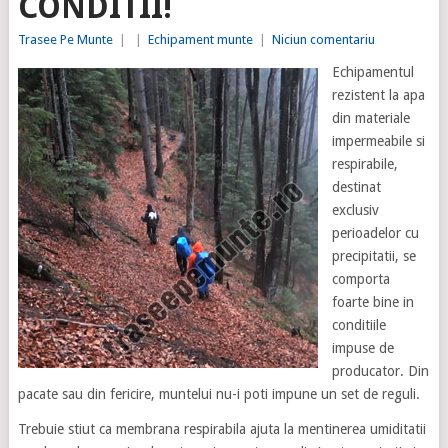
CONDITII!
Trasee Pe Munte
|
|
Echipament munte
|
Niciun comentariu
Echipamentul
rezistent la apa
din materiale
impermeabile si
respirabile,
destinat
exclusiv
perioadelor cu
precipitatii, se
comporta
foarte bine in
conditiile
impuse de
producator. Din
pacate sau din fericire, muntelui nu-i poti impune un set de reguli.
Trebuie stiut ca membrana respirabila ajuta la mentinerea umiditatii