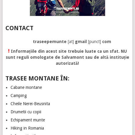
CONTACT
traseepemunte
[at]
gmail
[punct]
com
!
Informațiile din acest site trebuie luate ca un sfat. NU
sunt reguli omologate de Salvamont sau de altă instituție
autorizată!
TRASEE MONTANE ÎN:
Cabane montane
Camping
Cheile Nerei-Beusnita
Drumetii cu copii
Echipament munte
Hiking in Romania