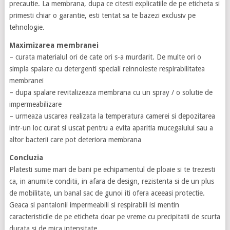
precautie. La membrana, dupa ce citesti explicatiile de pe eticheta si
primesti chiar o garantie, esti tentat sa te bazezi exclusiv pe
tehnologie.
Maximizarea membranei
– curata materialul ori de cate ori s-a murdarit. De multe ori o
simpla spalare cu detergenti speciali reinnoieste respirabilitatea
membranei
– dupa spalare revitalizeaza membrana cu un spray / o solutie de
impermeabilizare
– urmeaza uscarea realizata la temperatura camerei si depozitarea
intr-un loc curat si uscat pentru a evita aparitia mucegaiului sau a
altor bacterii care pot deteriora membrana
Concluzia
Platesti sume mari de bani pe echipamentul de ploaie si te trezesti
ca, in anumite conditii, in afara de design, rezistenta si de un plus
de mobilitate, un banal sac de gunoi iti ofera aceeasi protectie.
Geaca si pantalonii impermeabili si respirabili isi mentin
caracteristicile de pe eticheta doar pe vreme cu precipitatii de scurta
durata si de mica intensitate.