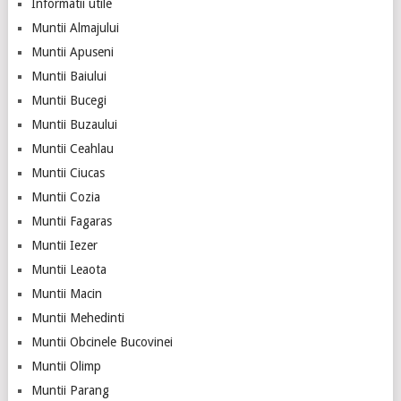
Informatii utile
Muntii Almajului
Muntii Apuseni
Muntii Baiului
Muntii Bucegi
Muntii Buzaului
Muntii Ceahlau
Muntii Ciucas
Muntii Cozia
Muntii Fagaras
Muntii Iezer
Muntii Leaota
Muntii Macin
Muntii Mehedinti
Muntii Obcinele Bucovinei
Muntii Olimp
Muntii Parang