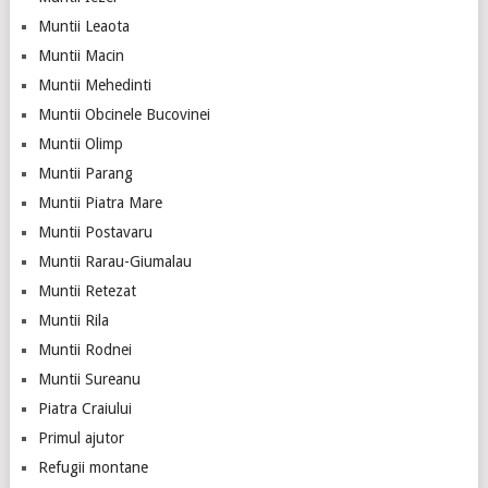
Muntii Leaota
Muntii Macin
Muntii Mehedinti
Muntii Obcinele Bucovinei
Muntii Olimp
Muntii Parang
Muntii Piatra Mare
Muntii Postavaru
Muntii Rarau-Giumalau
Muntii Retezat
Muntii Rila
Muntii Rodnei
Muntii Sureanu
Piatra Craiului
Primul ajutor
Refugii montane