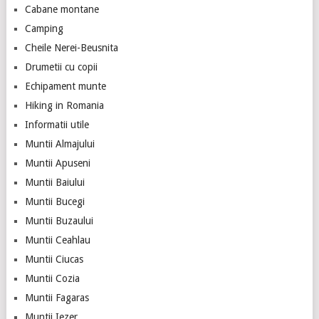
Cabane montane
Camping
Cheile Nerei-Beusnita
Drumetii cu copii
Echipament munte
Hiking in Romania
Informatii utile
Muntii Almajului
Muntii Apuseni
Muntii Baiului
Muntii Bucegi
Muntii Buzaului
Muntii Ceahlau
Muntii Ciucas
Muntii Cozia
Muntii Fagaras
Muntii Iezer