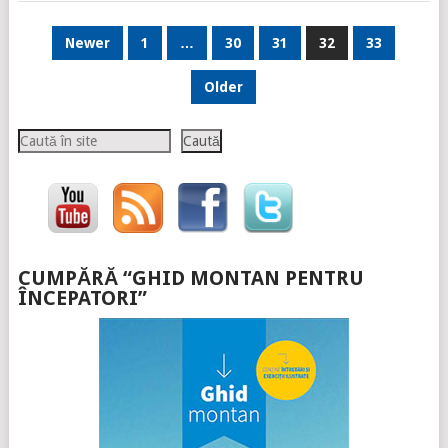
PAGINAȚIE
Newer
1
…
30
31
32
33
ARTICOLE
Older
Caută
Caută
CUMPĂRĂ “GHID MONTAN PENTRU
ÎNCEPATORI”