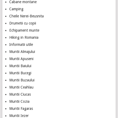
Cabane montane
Camping
Cheile Nerei-Beusnita
Drumetii cu copii
Echipament munte
Hiking in Romania
Informatii utile
Muntii Almajului
Muntii Apuseni
Muntii Baiului
Muntii Bucegi
Muntii Buzaului
Muntii Ceahlau
Muntii Ciucas
Muntii Cozia
Muntii Fagaras
Muntii Iezer