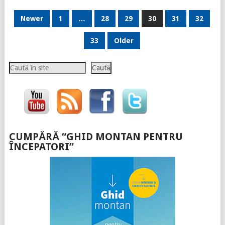
PAGINAȚIE
Newer
1
…
28
29
30
31
32
ARTICOLE
33
Older
Caută
Caută
CUMPĂRĂ “GHID MONTAN PENTRU
ÎNCEPATORI”