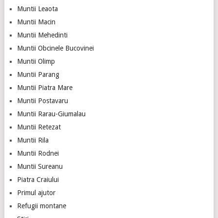
Muntii Leaota
Muntii Macin
Muntii Mehedinti
Muntii Obcinele Bucovinei
Muntii Olimp
Muntii Parang
Muntii Piatra Mare
Muntii Postavaru
Muntii Rarau-Giumalau
Muntii Retezat
Muntii Rila
Muntii Rodnei
Muntii Sureanu
Piatra Craiului
Primul ajutor
Refugii montane