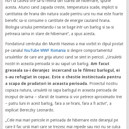
nu-i ia cateva ore sa-si revina din starea de hibernare, spune
acesta. Atunci cand zapada creste, temperatura scade, implicit si
cantitatea de hrana din natura scade pentru ursi nu mai este foarte
benefic sa-si consume o cantitate de energie cautand hrana.
Biologia ursului permitandu-i sa se bage intr-un barlog si sa-si
petreaca iarna in stare de hibernare”, a spus acesta.
Fondatorul centrului din Muntii Hasmas a mai vorbit in clipul postat
pe canalul
YouTube WWF Romania
si despre comportamentul
ursuletilor de care are grija atunci cand se simt in pericol. „Ursuletii
nostri in aceasta perioada si-au sapat un barlog.
Am facut
greseala sa-i deranjez incercand sa le filmez barlogul, ei
s-au refugiat in copac. Este o chestie instinctuala pentru
a scapa de pradatori in aceasta perioada
. Proiectul nostru
copiaza natura, ursuletii isi sapa barlogul in aceasta perioada de
inceput de iarna – sfarsit de toamna si vor petrece aproximativ trei
– patru luni in acest barlog, fara a se hrani, fara a fi activi”, a
explicat Bereczky Leonardo.
„Cele mai mari pericole in perioada de hibernare este deranjul pe
care il fac ursii mari care se trezesc mai repede sau nici nu se culca