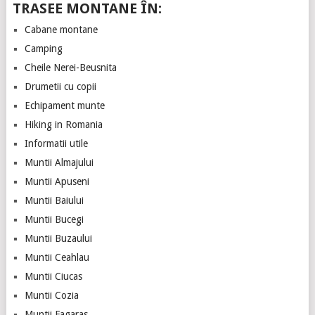
TRASEE MONTANE ÎN:
Cabane montane
Camping
Cheile Nerei-Beusnita
Drumetii cu copii
Echipament munte
Hiking in Romania
Informatii utile
Muntii Almajului
Muntii Apuseni
Muntii Baiului
Muntii Bucegi
Muntii Buzaului
Muntii Ceahlau
Muntii Ciucas
Muntii Cozia
Muntii Fagaras