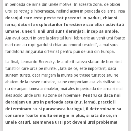
in perioada de iarna din unele motive. In aceasta zona, de obicei
ursii se retrag si hiberneaza, nefiind activi in perioada de iarna, insa
deranjul care este peste tot prezent in paduri, chiar si
iarna, datorita exploatarilor forestiere sau altor activitati
umane, uneori, unii ursi sunt deranjati, incep sa umble
.
Am avut cazuri in care la sfarsitul lunii februarie au venit ursi foarte
mari care au rupt gardul si chiar au omorat ursuleti”, a mai spus
fondatorul singurului orfelinat pentru puii de ursi din Europa.
La final, Leonardo Bereczky, le-a oferit cateva sfaturi de bun-simt
turistilor care urca pe munte. „Iata de ce, este important, daca
suntem turisti, daca mergem la munte pe trasee turistice sau ne
abatem de la trasee turistice, sa ne comportam asa-zis civilizat sa
nu deranjam lumea animalelor, mai ales in perioada de iarna si mai
ales acolo unde ursii au zone de hibernare.
Pentru ca daca noi
deranjam un urs in perioada asta (n.r. iarna), practic il
determinam sa-si paraseasca barlogul, il determinam sa
consume foarte multa energie in plus, si iata de ce, in
unele cazuri, asemenea ursi pot deveni ursi problema!