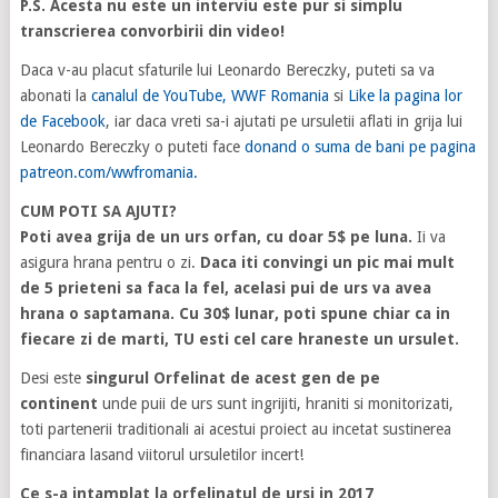
P.S. Acesta nu este un interviu este pur si simplu
transcrierea convorbirii din video!
Daca v-au placut sfaturile lui Leonardo Bereczky, puteti sa va
abonati la
canalul de YouTube, WWF Romania
si
Like la pagina lor
de Facebook
, iar daca vreti sa-i ajutati pe ursuletii aflati in grija lui
Leonardo Bereczky o puteti face
donand o suma de bani pe pagina
patreon.com/wwfromania.
CUM POTI SA AJUTI?
Poti avea grija de un urs orfan, cu doar 5$ pe luna.
Ii va
asigura hrana pentru o zi.
Daca iti convingi un pic mai mult
de 5 prieteni sa faca la fel, acelasi pui de urs va avea
hrana o saptamana. Cu 30$ lunar, poti spune chiar ca in
fiecare zi de marti, TU esti cel care hraneste un ursulet.
Desi este
singurul Orfelinat de acest gen de pe
continent
unde puii de urs sunt ingrijiti, hraniti si monitorizati,
toti partenerii traditionali ai acestui proiect au incetat sustinerea
financiara lasand viitorul ursuletilor incert!
Ce s-a intamplat la orfelinatul de ursi in 2017