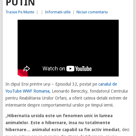
PUTIN
Trasee Pe Munte
|
|
Informatii utile
|
Niciun comentariu
In clipul Eroi printre urși – Episodul 32, postat pe
canalul de
YouTube WWF Romania
, Leonardo Bereczky, fondatorul Centrului
pentru Reabilitarea Ursilor Orfani, a oferit cateva detalii extrem de
interesante despre comportamentul ursilor pe timpul iernii.
„
Hibernatia ursida este un fenomen unic in lumea
animalelor. Este o hibernare, insa nu totalmente
hibernare… animalul este capabil sa fie activ imediat
, deci