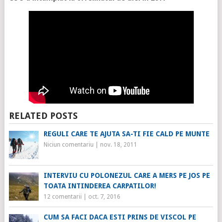
RELATED POSTS
REGULI CARE TE AJUTA SA-TI FIE CALD PE MUNTE
Niciun comentariu
|
nov. 18, 2011
INTERVIU CU POLONEZUL CARE A MERS PE JOS PE
TOATA INTINDEREA CARPATILOR!
12 comentarii
|
oct. 7, 2016
CUM SA FACI DACA ESTI PRINS DE VISCOL PE