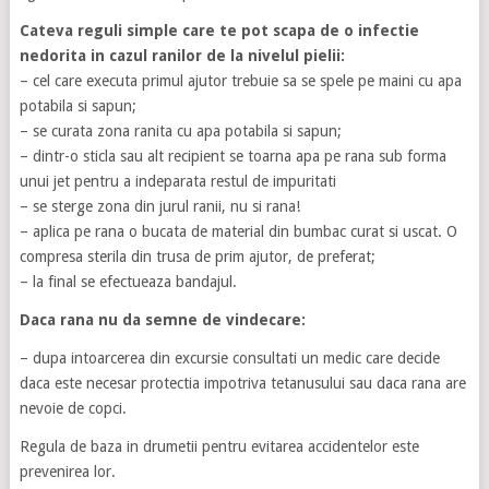
Cateva reguli simple care te pot scapa de o infectie
nedorita in cazul ranilor de la nivelul pielii:
– cel care executa primul ajutor trebuie sa se spele pe maini cu apa
potabila si sapun;
– se curata zona ranita cu apa potabila si sapun;
– dintr-o sticla sau alt recipient se toarna apa pe rana sub forma
unui jet pentru a indeparata restul de impuritati
– se sterge zona din jurul ranii, nu si rana!
– aplica pe rana o bucata de material din bumbac curat si uscat. O
compresa sterila din trusa de prim ajutor, de preferat;
– la final se efectueaza bandajul.
Daca rana nu da semne de vindecare:
– dupa intoarcerea din excursie consultati un medic care decide
daca este necesar protectia impotriva tetanusului sau daca rana are
nevoie de copci.
Regula de baza in drumetii pentru evitarea accidentelor este
prevenirea lor.