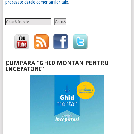
procesate datele comentariilor tale
.
Caută
Caută
CUMPĂRĂ “GHID MONTAN PENTRU
ÎNCEPATORI”