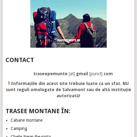
CONTACT
traseepemunte
[at]
gmail
[punct]
com
!
Informațiile din acest site trebuie luate ca un sfat. NU
sunt reguli omologate de Salvamont sau de altă instituție
autorizată!
TRASEE MONTANE ÎN:
Cabane montane
Camping
Cheile Nerei-Beusnita