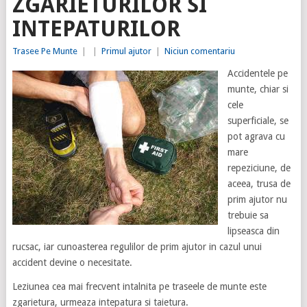
ZGARIETURILOR SI
INTEPATURILOR
Trasee Pe Munte
|
|
Primul ajutor
|
Niciun comentariu
Accidentele pe
munte, chiar si
cele
superficiale, se
pot agrava cu
mare
repeziciune, de
aceea, trusa de
prim ajutor nu
trebuie sa
lipseasca din
rucsac, iar cunoasterea regulilor de prim ajutor in cazul unui
accident devine o necesitate.
Leziunea cea mai frecvent intalnita pe traseele de munte este
zgarietura, urmeaza intepatura si taietura.